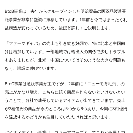
BtoB事業は、去年からグループインした明治薬品の医薬品製造受
託事業が非常に堅調に推移しています。1年前と今ではまったく利
益構造が変わっているため、後ほど詳しくご説明します。
「ファーマギャバ」の売上も引き続き好調で、特に北米と中国向
けは増加しています。一部地域では輸出入の関係で少しトラブル
もありましたが、北米・中国についてはそのような大きな問題も
なく、順調に伸びています。
BtoC事業は通販事業が主ですが、2年前に「ニューモ育毛剤」の
売上がかなり増え、こちらに続く商品を作らないといけないとい
うことで、各社で成長しているアイテムが出てきています。売上
が2桁億円の商品が今のところは5つから6つあり、今期に3桁億円
を達成するかどうかも注目していただければと思います。
バイオメディカル事業は、ファーマフーズとしてこれから最も力