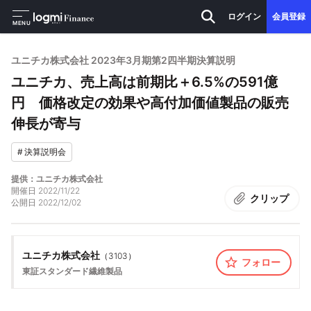
ログイン
会員登録
MENU
ユニチカ株式会社 2023年3月期第2四半期決算説明
ユニチカ、売上高は前期比＋6.5%の591億
円 価格改定の効果や高付加価値製品の販売
伸長が寄与
#
決算説明会
提供：ユニチカ株式会社
開催日
2022/11/22
クリップ
公開日
2022/12/02
ユニチカ株式会社
（
3103
）
フォロー
東証スタンダード
繊維製品