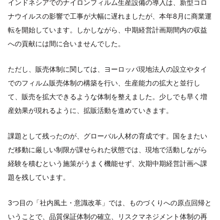
インドネシアでのナイロンフィルム生産設備の導入は、新型コロ
ナウイルスの影響で工事が大幅に遅れましたが、本年8月に商業運
転を開始しています。しかしながら、中期経営計画期間内の収益
への貢献には間に合いませんでした。
ただし、販売体制に関しては、ヨーロッパ現地法人の設立やタイ
でのフィルム販売体制の構築を行い、生産能力の拡大と並行し
て、販売を拡大できるような体制を整えました。少しでも早く増
産効果が現れるように、拡販活動を進めていきます。
課題として残ったのが、グローバル人材の育成です。国をまたい
だ移動に厳しい制限が課せられた状態では、現地で活動しながら
経験を積むという施策がうまく機能せず、次期中期経営計画へ課
題を残しています。
3つ目の「社内風土・意識改革」では、ものづくりへの原点回帰と
いうことで、品質保証体制の確立、リスクマネジメント体制の再