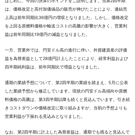
はじめに、今回の決算のポイントをご説明します。当第2四半期
は、価格改定と高付加価値品の販売が伸びたことにより、連結売
上高は前年同期比36億円の増収となりました。しかし、価格改定
を上回る原燃料価格や輸送コストの高騰の影響が大きく、営業利
益は前年同期比19億円の減益となりました。
一方、営業外では、円安ドル高の進行に伴い、外貨建資産の評価
益を為替差益として28億円計上したことにより、経常利益および
四半期純利益は、前年同期比で増益となりました。
通期の業績予想について、第2四半期の業績を踏まえ、5月に公表
した業績予想から修正しています。現状の円安ドル高傾向や原燃
料価格の高騰は、第3四半期以降も続くと見込んでいます。引き続
きコストダウンや価格改定に取り組みますが、当初の予想よりも
営業利益が下振れる見込みとなりました。
なお、第2四半期に計上した為替差益は、通期でも残ると見込んで