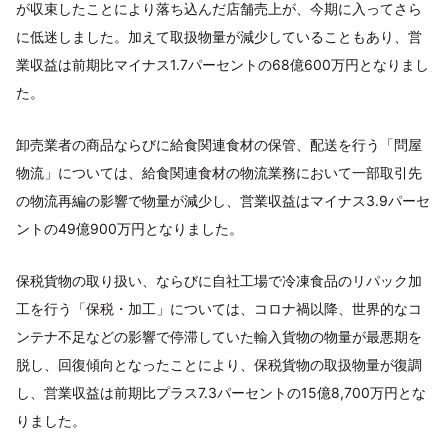
が収束したことにより落ち込んだ店舗売上が、今期に入ってさら
に低迷しました。加えて取扱物量が減少していることもあり、営
業収益は前期比マイナス1.7パーセントの68億600万円となりまし
た。
卸売業者の商品ならびに給食関連食材の保管、配送を行う「問屋
物流」については、給食関連食材の物流業務において一部取引先
の物流再編の影響で物量が減少し、営業収益はマイナス3.9パーセ
ントの49億900万円となりました。
保税貨物の取り扱い、ならびに自社工場で冷凍食品のリパック加
工を行う「保税・加工」については、コロナ禍以降、世界的なコ
ンテナ不足などの影響で停滞していた輸入貨物の物量が最悪期を
脱し、回復傾向となったことにより、保税貨物の取扱物量が復調
し、営業収益は前期比プラス7.3パーセントの15億8,700万円とな
りました。