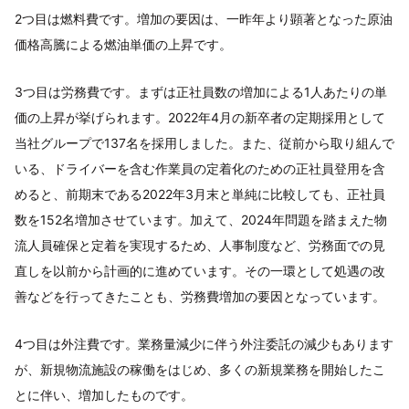
2つ目は燃料費です。増加の要因は、一昨年より顕著となった原油
価格高騰による燃油単価の上昇です。
3つ目は労務費です。まずは正社員数の増加による1人あたりの単
価の上昇が挙げられます。2022年4月の新卒者の定期採用として
当社グループで137名を採用しました。また、従前から取り組んで
いる、ドライバーを含む作業員の定着化のための正社員登用を含
めると、前期末である2022年3月末と単純に比較しても、正社員
数を152名増加させています。加えて、2024年問題を踏まえた物
流人員確保と定着を実現するため、人事制度など、労務面での見
直しを以前から計画的に進めています。その一環として処遇の改
善などを行ってきたことも、労務費増加の要因となっています。
4つ目は外注費です。業務量減少に伴う外注委託の減少もあります
が、新規物流施設の稼働をはじめ、多くの新規業務を開始したこ
とに伴い、増加したものです。