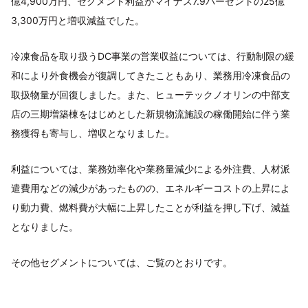
億4,900万円、セグメント利益がマイナス7.9パーセントの25億
3,300万円と増収減益でした。
冷凍食品を取り扱うDC事業の営業収益については、行動制限の緩
和により外食機会が復調してきたこともあり、業務用冷凍食品の
取扱物量が回復しました。また、ヒューテックノオリンの中部支
店の三期増築棟をはじめとした新規物流施設の稼働開始に伴う業
務獲得も寄与し、増収となりました。
利益については、業務効率化や業務量減少による外注費、人材派
遣費用などの減少があったものの、エネルギーコストの上昇によ
り動力費、燃料費が大幅に上昇したことが利益を押し下げ、減益
となりました。
その他セグメントについては、ご覧のとおりです。