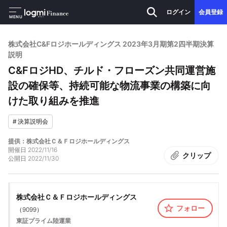
ログイン
会員登録
MENU
株式会社C&Fロジホールディングス 2023年3月期第2四半期決算
説明
C&FロジHD、チルド・フローズン共同運営施
設の確保等、持続可能な物流事業の構築に向
けた取り組みを推進
#
決算説明会
提供：株式会社Ｃ＆Ｆロジホールディングス
開催日
2022/11/16
クリップ
公開日
2022/11/30
株式会社Ｃ＆Ｆロジホールディングス
フォロー
（
9099
）
東証プライム
陸運業