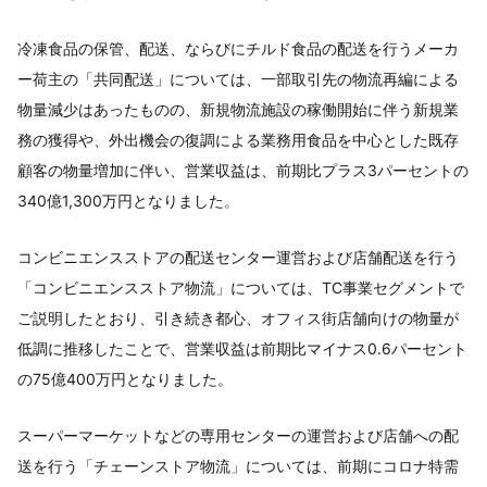
冷凍食品の保管、配送、ならびにチルド食品の配送を行うメーカ
ー荷主の「共同配送」については、一部取引先の物流再編による
物量減少はあったものの、新規物流施設の稼働開始に伴う新規業
務の獲得や、外出機会の復調による業務用食品を中心とした既存
顧客の物量増加に伴い、営業収益は、前期比プラス3パーセントの
340億1,300万円となりました。
コンビニエンスストアの配送センター運営および店舗配送を行う
「コンビニエンスストア物流」については、TC事業セグメントで
ご説明したとおり、引き続き都心、オフィス街店舗向けの物量が
低調に推移したことで、営業収益は前期比マイナス0.6パーセント
の75億400万円となりました。
スーパーマーケットなどの専用センターの運営および店舗への配
送を行う「チェーンストア物流」については、前期にコロナ特需