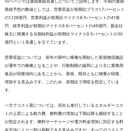
10ページでは通期業績見通しについてご説明します。今期の通期
業績予想の数値としては、営業収益が前期比プラス1.7パーセント
の1,128億円、営業利益が前期比マイナス8.5パーセントの41億
円、経常利益が前期比マイナス9.9パーセントの46億円、親会社
株主に帰属する当期純利益が前期比マイナス9.5パーセントの30
億円という見通しを立てています。
営業収益については、前年の期中に稼働を開始した新規物流施設
が通年での稼働となることや、行動制限の緩和により主に業務用
食品が回復傾向にあることから、新規、既存ともに物量が回復、
増加する見込みです。このため、前期比で増収を想定していま
す。
一方でコスト面については、現在も進行しているエネルギーコス
トの上昇による動力費、燃料費の増加は下期以降も継続すること
が想定されます。燃料サーチャージや電力料金増加に対応する料
金交渉により一部は相殺できる見込みですが、すべてのコストア