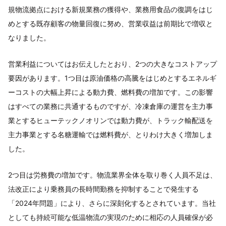
規物流拠点における新規業務の獲得や、業務用食品の復調をはじ
めとする既存顧客の物量回復に努め、営業収益は前期比で増収と
なりました。
営業利益についてはお伝えしたとおり、2つの大きなコストアップ
要因があります。1つ目は原油価格の高騰をはじめとするエネルギ
ーコストの大幅上昇による動力費、燃料費の増加です。この影響
はすべての業務に共通するものですが、冷凍倉庫の運営を主力事
業とするヒューテックノオリンでは動力費が、トラック輸配送を
主力事業とする名糖運輸では燃料費が、とりわけ大きく増加しま
した。
2つ目は労務費の増加です。物流業界全体を取り巻く人員不足は、
法改正により乗務員の長時間勤務を抑制することで発生する
「2024年問題」により、さらに深刻化するとされています。当社
としても持続可能な低温物流の実現のために相応の人員確保が必