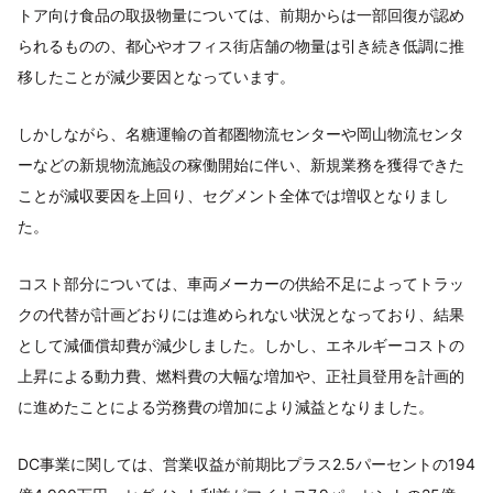
トア向け食品の取扱物量については、前期からは一部回復が認め
られるものの、都心やオフィス街店舗の物量は引き続き低調に推
移したことが減少要因となっています。
しかしながら、名糖運輸の首都圏物流センターや岡山物流センタ
ーなどの新規物流施設の稼働開始に伴い、新規業務を獲得できた
ことが減収要因を上回り、セグメント全体では増収となりまし
た。
コスト部分については、車両メーカーの供給不足によってトラッ
クの代替が計画どおりには進められない状況となっており、結果
として減価償却費が減少しました。しかし、エネルギーコストの
上昇による動力費、燃料費の大幅な増加や、正社員登用を計画的
に進めたことによる労務費の増加により減益となりました。
DC事業に関しては、営業収益が前期比プラス2.5パーセントの194