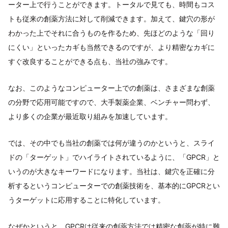
ーター上で行うことができます。トータルで見ても、時間もコス
トも従来の創薬方法に対して削減できます。加えて、鍵穴の形が
わかった上でそれに合うものを作るため、先ほどのような「回り
にくい」といったカギも当然できるのですが、より精密なカギに
すぐ改良することができる点も、当社の強みです。
なお、このようなコンピューター上での創薬は、さまざまな創薬
の分野で応用可能ですので、大手製薬企業、ベンチャー問わず、
より多くの企業が最近取り組みを加速しています。
では、その中でも当社の創薬では何が違うのかというと、スライ
ドの「ターゲット」でハイライトされているように、「GPCR」と
いうのが大きなキーワードになります。当社は、鍵穴を正確に分
析するというコンピューターでの創薬技術を、基本的にGPCRとい
うターゲットに応用することに特化しています。
なぜかというと、GPCRは従来の創薬方法では精密な創薬が特に難