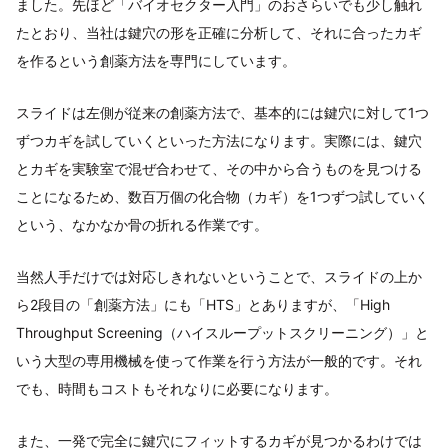
ました。先ほど「バイオセクター入門」のおさらいでも少し触れ
たとおり、当社は鍵穴の形を正確に分析して、それに合ったカギ
を作るという創薬方法を専門にしています。
スライドは左側が従来の創薬方法で、基本的には鍵穴に対して1つ
ずつカギを試していくといった方法になります。実際には、鍵穴
とカギを実験室で混ぜ合わせて、その中から合うものを見つける
ことになるため、数百万個の化合物（カギ）を1つずつ試していく
という、なかなか骨の折れる作業です。
当然人手だけでは対応しきれないということで、スライドの上か
ら2段目の「創薬方法」にも「HTS」とありますが、「High
Throughput Screening（ハイスループットスクリーニング）」と
いう大型の専用機械を使って作業を行う方法が一般的です。それ
でも、時間もコストもそれなりに必要になります。
また、一発で完全に鍵穴にフィットするカギが見つかるわけでは