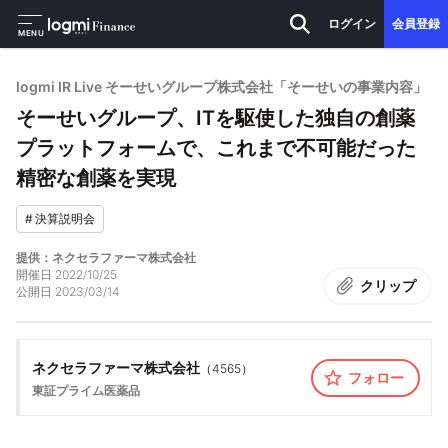
ログイン
会員登録
MENU
logmi IR Live そーせいグループ株式会社「そーせいの事業内容」
そーせいグループ、ITを駆使した独自の創薬
プラットフォームで、これまで不可能だった
精密な創薬を実現
#
決算説明会
提供：ネクセラファーマ株式会社
開催日
2022/10/25
クリップ
公開日
2023/03/14
ネクセラファーマ株式会社
（
4565
）
フォロー
東証プライム
医薬品