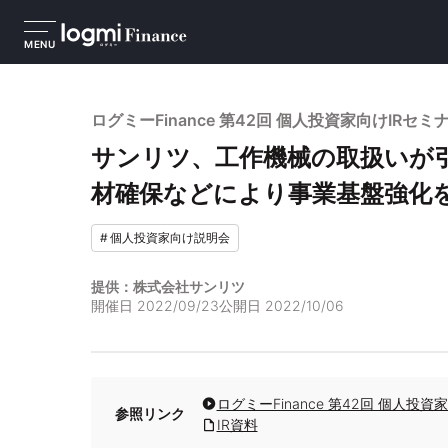
MENU
ログミーFinance 第42回 個人投資家向けIRセ
サンリツ、工作機械の取扱いが
材確保などにより事業基盤強化
#
個人投資家向け説明会
提供：株式会社サンリツ
開催日
2022/09/23
公開日
2022/10/06
ログミーFinance 第42回 個人投
参照リンク
IR資料