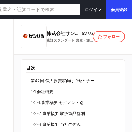
ログイン
会員登録
株式会社サンリツ
(
9366
)
フォロー
東証スタンダード
倉庫・運輸関連業
目次
第42回 個人投資家向けIRセミナー
1-1.会社概要
1-2-1.事業概要 セグメント別
1-2-2.事業概要 取扱製品群別
1-2-3.事業概要 当社の強み