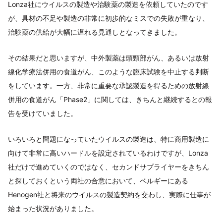
Lonza社にウイルスの製造や治験薬の製造を依頼していたのです
が、具材の不足や製造の非常に初歩的なミスでの失敗が重なり、
治験薬の供給が大幅に遅れる見通しとなってきました。
その結果だと思いますが、中外製薬は頭頸部がん、あるいは放射
線化学療法併用の食道がん、このような臨床試験を中止する判断
をしています。一方、非常に重要な承認製造を得るための放射線
併用の食道がん「Phase2」に関しては、きちんと継続するとの報
告を受けていました。
いろいろと問題になっていたウイルスの製造は、特に商用製造に
向けて非常に高いハードルを設定されているわけですが、Lonza
社だけで進めていくのではなく、セカンドサプライヤーをきちん
と探しておくという両社の合意において、ベルギーにある
Henogen社と将来のウイルスの製造契約を交わし、実際に仕事が
始まった状況がありました。