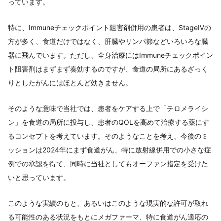
っています。
特に、Immuneチェックポイント阻害剤併用の患者は、StageⅣの
方が多く、食道だけではなく、肝臓やリンパ節などいろいろな臓
器に飛んでいます。ただし、全身治療にはImmuneチェックポイン
ト阻害剤はまずまず奏効するのですが、食道の局所にあるざっく
りとしたがんにはほとんど効きません。
そのような意味で当社では、患者をケアする上で「テロメライシ
ン」を食道の局所に投与し、患者のQOLを高めて治療する薬にす
るコンセプトを考えています。そのようなことを考え、今後のミ
ッションは2024年にまず食道がん、特に放射線併用での小さな症
例での承認を得て、同時に当社としてもオーファン指定を受けた
いと思っています。
このような実績のもと、あるいはこのような現実的な許可が取れ
る可能性のある状況をもとにメガファーマ、特に食道がん適応の