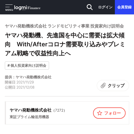
ログイン
会員登録
MENU
ヤマハ発動機株式会社 ランドモビリティ事業 投資家向け説明会
ヤマハ発動機、先進国を中心に需要は拡大傾
向 With/Afterコロナ需要取り込みやプレミ
アム戦略で収益性向上へ
#
個人投資家向け説明会
提供：ヤマハ発動機株式会社
開催日
2021/11/29
クリップ
公開日
2021/12/08
ヤマハ発動機株式会社
（
7272
）
フォロー
東証プライム
輸送用機器