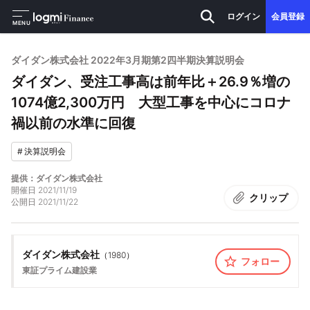
ログイン
会員登録
MENU
ダイダン株式会社 2022年3月期第2四半期決算説明会
ダイダン、受注工事高は前年比＋26.9％増の
1074億2,300万円 大型工事を中心にコロナ
禍以前の水準に回復
#
決算説明会
提供：ダイダン株式会社
開催日
2021/11/19
クリップ
公開日
2021/11/22
ダイダン株式会社
（
1980
）
フォロー
東証プライム
建設業