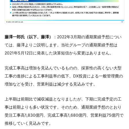
藤澤一郎氏（以下、藤澤）
：2022年3月期の通期業績予想につい
ては、藤澤よりご説明します。当社グループの通期業績予想は
2021年5月12日に発表した決算短信から変更はありません。
完成工事高は増加を見込んでいるものの、採算性の高くない大型
工事の進捗による工事利益率の低下、DX投資による一般管理費の
増加などを受け、営業利益は減少する見込みです。
上半期は前期比で減収減益となりましたが、下期に完成予定の工
事は前期よりも多い状況です。そのため、通期業績予想のとおり
受注工事高1,830億円、完成工事高1,680億円、営業利益75億円で
推移していく見込みです。