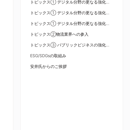
トピックス① デジタル分野の更なる強化（5）ECサイト運用支援の展開拡大
トピックス① デジタル分野の更なる強化（6）EC事業の更なる拡大(事業モデルとライブコマース)
トピックス① デジタル分野の更なる強化（7）インサイドセールス事業の飛躍的拡大
トピックス②物流業界への参入
トピックス③ パブリックビジネスの強化 政府・地方自治体のPPP/PFI案件への参入
ESG/SDGsの取組み
安井氏からのご挨拶