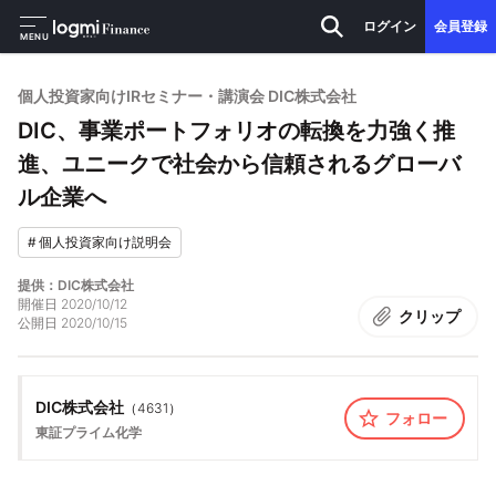
ログイン
会員登録
MENU
個人投資家向けIRセミナー・講演会 DIC株式会社
DIC、事業ポートフォリオの転換を力強く推
進、ユニークで社会から信頼されるグローバ
ル企業へ
#
個人投資家向け説明会
提供：DIC株式会社
開催日
2020/10/12
クリップ
公開日
2020/10/15
DIC株式会社
（
4631
）
フォロー
東証プライム
化学