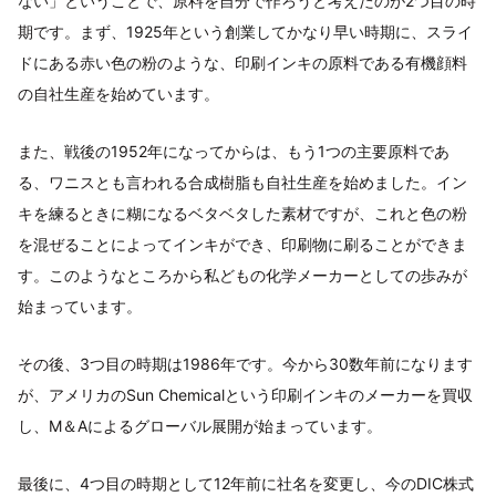
ない」ということで、原料を自分で作ろうと考えたのが2つ目の時
期です。まず、1925年という創業してかなり早い時期に、スライ
ドにある赤い色の粉のような、印刷インキの原料である有機顔料
の自社生産を始めています。
また、戦後の1952年になってからは、もう1つの主要原料であ
る、ワニスとも言われる合成樹脂も自社生産を始めました。イン
キを練るときに糊になるベタベタした素材ですが、これと色の粉
を混ぜることによってインキができ、印刷物に刷ることができま
す。このようなところから私どもの化学メーカーとしての歩みが
始まっています。
その後、3つ目の時期は1986年です。今から30数年前になります
が、アメリカのSun Chemicalという印刷インキのメーカーを買収
し、M＆Aによるグローバル展開が始まっています。
最後に、4つ目の時期として12年前に社名を変更し、今のDIC株式