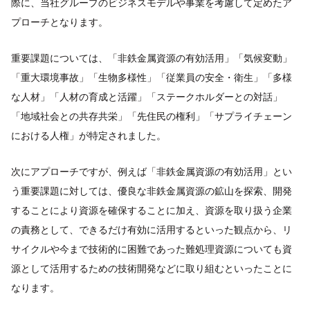
際に、当社グループのビジネスモデルや事業を考慮して定めたア
プローチとなります。
重要課題については、「非鉄金属資源の有効活用」「気候変動」
「重大環境事故」「生物多様性」「従業員の安全・衛生」「多様
な人材」「人材の育成と活躍」「ステークホルダーとの対話」
「地域社会との共存共栄」「先住民の権利」「サプライチェーン
における人権」が特定されました。
次にアプローチですが、例えば「非鉄金属資源の有効活用」とい
う重要課題に対しては、優良な非鉄金属資源の鉱山を探索、開発
することにより資源を確保することに加え、資源を取り扱う企業
の責務として、できるだけ有効に活用するといった観点から、リ
サイクルや今まで技術的に困難であった難処理資源についても資
源として活用するための技術開発などに取り組むといったことに
なります。