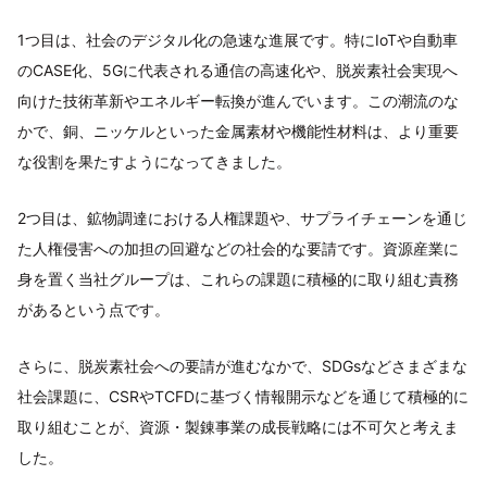
1つ目は、社会のデジタル化の急速な進展です。特にIoTや自動車
のCASE化、5Gに代表される通信の高速化や、脱炭素社会実現へ
向けた技術革新やエネルギー転換が進んでいます。この潮流のな
かで、銅、ニッケルといった金属素材や機能性材料は、より重要
な役割を果たすようになってきました。
2つ目は、鉱物調達における人権課題や、サプライチェーンを通じ
た人権侵害への加担の回避などの社会的な要請です。資源産業に
身を置く当社グループは、これらの課題に積極的に取り組む責務
があるという点です。
さらに、脱炭素社会への要請が進むなかで、SDGsなどさまざまな
社会課題に、CSRやTCFDに基づく情報開示などを通じて積極的に
取り組むことが、資源・製錬事業の成長戦略には不可欠と考えま
した。