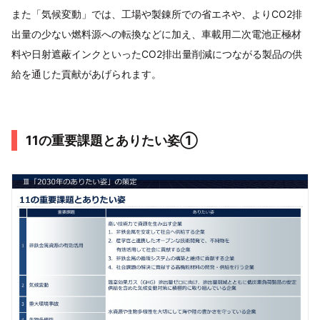
また「気候変動」では、工場や製錬所での省エネや、よりCO2排
出量の少ない燃料源への転換などに加え、車載用二次電池正極材
料や日射遮蔽インクといったCO2排出量削減につながる製品の供
給を通じた貢献があげられます。
11の重要課題とありたい姿①