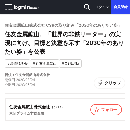
ログイン
会員登録
MENU
住友金属鉱山株式会社 CSRの取り組み「2030年のありたい姿」
住友金属鉱山、「世界の非鉄リーダー」の実
現に向け、目標と決意を示す「2030年のあり
たい姿」を公表
#
決算説明会
#
住友金属鉱山
#
CSR活動
提供：住友金属鉱山株式会社
開催日
2020/03/04
クリップ
公開日
2020/03/04
住友金属鉱山株式会社
（
5713
）
フォロー
東証プライム
非鉄金属