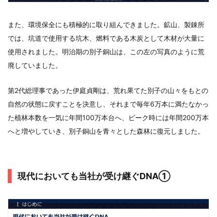
また、環境保全にも積極的に取り組んできました。鉱山、製錬所
では、坑道で使用する坑木、燃料である木炭として木材が大量に
使用されました。明治期の別子銅山は、この左の写真のように荒
廃していました。
第2代総理事であった伊庭貞剛は、荒れ果てた別子の山々をもとの
自然の状態に戻すことを決意し、それまで毎年6万本に満たなかっ
た植林本数を一気に年間100万本台へ、ピーク時には年間200万本
へと増やしていき、別子銅山を青々とした森林に復元しました。
現代においても当社が受け継ぐDNA①