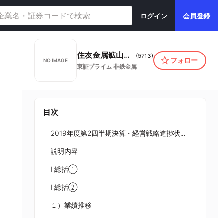
ログイン
会員登録
住友金属鉱山株式会社
(
5713
)
フォロー
NO IMAGE
東証プライム
非鉄金属
目次
2019年度第2四半期決算・経営戦略進捗状況説明会
説明内容
Ⅰ 総括①
Ⅰ 総括②
１）業績推移