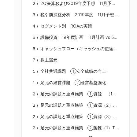
２）2Q決算および2019年度予想 11月予想 vs 5月予想
３）税引前損益分析 2019年度 11月予想 vs 5月予想（＋50億円）
４）セグメント別 ROAの実績
５）設備投資 19年度計画 11月計画 vs 5月計画
６）キャッシュフロー（キャッシュの使途と源泉）
７）株主還元
１）全社共通課題 ①安全成績の向上
１）足元の経営課題 ②経営基盤強化
２）足元の課題と重点施策 ①資源 （1）シエラゴルダ
２）足元の課題と重点施策 ①資源（2）海外銅鉱山
２）足元の課題と重点施策 ①資源（3）新規プロジェクト
２）足元の課題と重点施策 ②製錬（1）THPALの操業状況