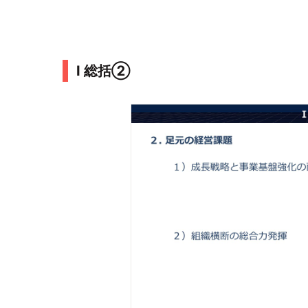
Ⅰ 総括②