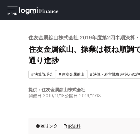
MENU
住友金属鉱山株式会社 2019年度第2四半期決算
住友金属鉱山、操業は概ね順調で
通り進捗
#
決算説明会
#
住友金属鉱山
#
決算・経営戦略進捗状況説
提供：住友金属鉱山株式会社
開催日
2019/11/18
公開日
2019/11/18
参照リンク
IR資料