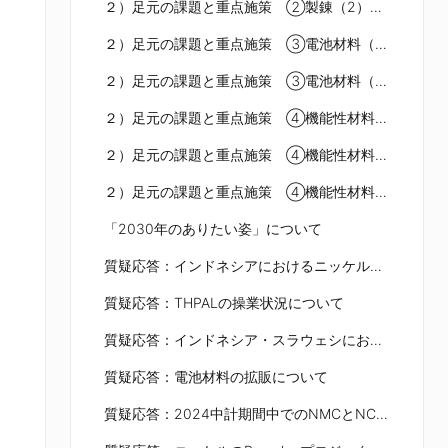
２）足元の課題と重点施策 ②製錬（2）Pomalaaプロジェクトの検討状況
２）足元の課題と重点施策 ③電池材料（1）車載向け電池需要の市場動向
２）足元の課題と重点施策 ③電池材料（2）電池材料（NCA）の現況
２）足元の課題と重点施策 ④機能性材料（1）デジタル化における材料事業
２）足元の課題と重点施策 ④機能性材料（2）日射遮蔽インクの特性
２）足元の課題と重点施策 ④機能性材料（3）インク事業の今後
「2030年のありたい姿」について
質疑応答：インドネシアにおけるニッケル鉱石禁輸の動向について
質疑応答：THPALの操業状況について
質疑応答：インドネシア・スラウェシにおける中国勢の資源開発について
質疑応答：電池材料の拡販について
質疑応答：2024中計期間中でのNMCとNCAの構成比について