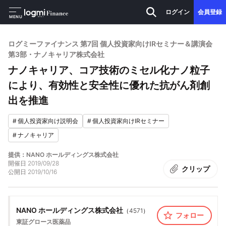
ログイン
会員登録
MENU
ログミーファイナンス 第7回 個人投資家向けIRセミナー＆講演会
第3部・ナノキャリア株式会社
ナノキャリア、コア技術のミセル化ナノ粒子
により、有効性と安全性に優れた抗がん剤創
出を推進
#
個人投資家向け説明会
#
個人投資家向けIRセミナー
#
ナノキャリア
提供：NANO ホールディングス株式会社
開催日
2019/09/28
クリップ
公開日
2019/10/16
NANO ホールディングス株式会社
（
4571
）
フォロー
東証グロース
医薬品