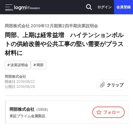
ログイン
会員登録
MENU
岡部株式会社 2019年12月期第2四半期決算説明会
岡部、上期は経常益増 ハイテンションボル
トの供給改善や公共工事の堅い需要がプラス
材料に
#
決算説明会
#
岡部
岡部株式会社
開催日
2019/08/22
クリップ
公開日
2019/08/28
岡部株式会社
（
5959
）
フォロー
東証プライム
金属製品