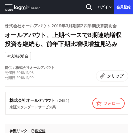
ログイン
会員登録
MENU
株式会社オールアバウト 2019年3月期第2四半期決算説明会
オールアバウト、上期ベースで8期連続増収
投資を継続も、前年下期比増収増益見込み
#
決算説明会
提供：株式会社オールアバウト
開催日
2018/11/08
クリップ
公開日
2018/11/09
株式会社オールアバウト
（
2454
）
フォロー
東証スタンダード
サービス業
参照リンク
IR資料