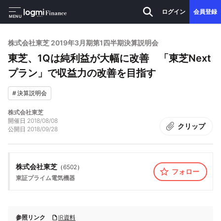
ログイン
会員登録
MENU
株式会社東芝 2019年3月期第1四半期決算説明会
東芝、1Qは純利益が大幅に改善 「東芝Next
プラン」で収益力の改善を目指す
#
決算説明会
株式会社東芝
開催日
2018/08/08
クリップ
公開日
2018/09/28
株式会社東芝
（
6502
）
フォロー
東証プライム
電気機器
参照リンク
IR資料