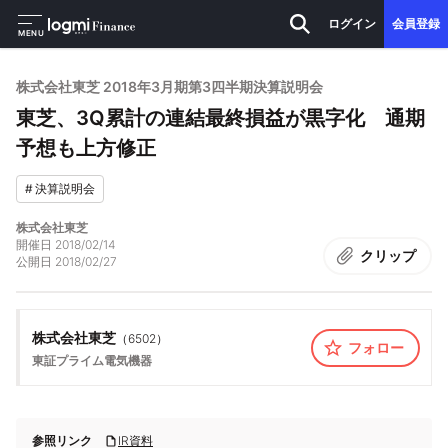
ログイン
会員登録
MENU
株式会社東芝 2018年3月期第3四半期決算説明会
東芝、3Q累計の連結最終損益が黒字化 通期
予想も上方修正
#
決算説明会
株式会社東芝
開催日
2018/02/14
クリップ
公開日
2018/02/27
株式会社東芝
（
6502
）
フォロー
東証プライム
電気機器
参照リンク
IR資料