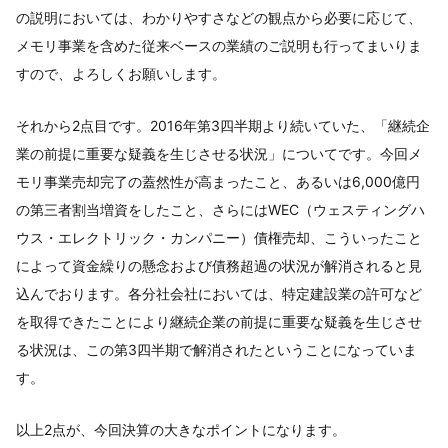
の説明においては、わかりやすさなどの観点から必要に応じて、
メモリ事業を含めた従来ベースの業績のご説明も行ってまいりま
すので、よろしくお願いします。
それから2点目です。2016年第3四半期より続いていた、「継続企
業の前提に重要な疑義を生じさせる状況」についてです。今回メ
モリ事業売却完了の蓋然性が高まったこと、あるいは6,000億円
の第三者割当増資をしたこと、さらにはWEC（ウェスティングハ
ウス・エレクトリック・カンパニー）債権売却、こういったこと
によって資金繰りの懸念および債務超過の状況が解消されると見
込んでおります。各分社会社においては、特定建設業の許可など
を取得できたことにより継続企業の前提に重要な疑義を生じさせ
る状況は、この第3四半期で解消されたということになっていま
す。
以上2点が、今回決算の大きなポイントになります。