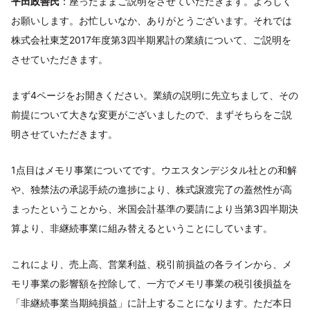
平田政善氏
：座ったままご説明をさせていただきます。よろしく
お願いします。お忙しいなか、ありがとうございます。それでは
株式会社東芝2017年度第3四半期累計の業績について、ご説明を
させていただきます。
まず4ページをお開きください。業績の説明に先立ちまして、その
前提について大きな変更がございましたので、まずそちらをご説
明させていただきます。
1点目はメモリ事業についてです。ウエスタンデジタル社との和解
や、独禁法の承認手続の進捗により、株式譲渡完了の蓋然性が高
まったということから、米国会計基準の要請により当第3四半期決
算より、非継続事業に組み替えるということにしています。
これにより、売上高、営業利益、税引前損益の各ラインから、メ
モリ事業の影響額を控除して、一方でメモリ事業の税引後損益を
「非継続事業当期純損益」に計上することになります。ただ本日