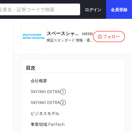
ログイン
会員登録
スペースシャワーSKIYAKIホールディングス株式会社
(
4838
)
フォロー
東証スタンダード
情報・通信業
目次
会社概要
SKIYAKI EXTRA①
SKIYAKI EXTRA②
ビジネスモデル
事業領域:FanTech