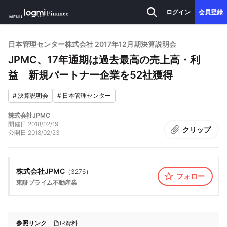
ログイン
会員登録
MENU
日本管理センター株式会社 2017年12月期決算説明会
JPMC、17年通期は過去最高の売上高・利
益 新規パートナー企業を52社獲得
#
決算説明会
#
日本管理センター
株式会社JPMC
開催日
2018/02/19
クリップ
公開日
2018/02/23
株式会社JPMC
（
3276
）
フォロー
東証プライム
不動産業
参照リンク
IR資料