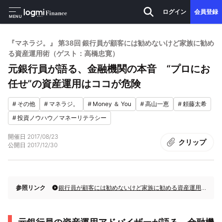
ログイン
会員登録
MENU
『マネラジ。』 第38回 銀行員が顧客には勧めないけど家族に勧め
る資産運用術（ゲスト：高橋忠寛）
元銀行員が語る、金融機関の本音 “プロにお
任せ”の資産運用はココが危険
#
その他
#
マネラジ。
#
Money ＆ You
#
高山一恵
#
頼藤太希
#
投資ノウハウ／マネーリテラシー
開催日
2017/08/23
クリップ
公開日
2017/12/30
参照リンク
銀行員が顧客には勧めないけど家族に勧める資産運用術（ゲスト：高橋忠寛）｜マネラジ。#38