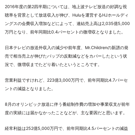
2016年度の第2四半期については、地上波テレビ放送の好調な視
聴率を背景として放送収入が伸び、Huluを運営するHJホールディ
ングスの会費収入増加などによって、連結売上高は2,035億5,000
万円となり、前年同期比0.4パーセントの微増収となりました。
日本テレビの放送外収入の減少や前年度、Mr.Childrenの新譜の発
売で相当売上が伸びたバップの反動減などをカバーしたという状
況で、微増収までたどり着いたというところです。
営業利益ですけれど、223億3,000万円で、前年同期比4.7パーセ
ントの減益となりました。
8月のオリンピック放送に伴う番組制作費の増加や事業収支が前年
度の実績には届かなかったことなどが、主な要因だと思います。
経常利益は252億5,000万円で、前年同期比4.5パーセントの減益