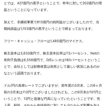
とでは、427億円の黒字ということで、昨年に対して202億円の増
益ということになっています。
加えて、非継続事業で813億円の純利益がございましたので、当
期純損益は1,153億円の黒字ということで締まっております。
フリー・キャッシュ・フローは1,485億円のマイナス。
株主資本は3,632億円で、株主資本比率は7.5パーセント。Netの
有利子負債は6,556億円で、D/Eレシオは180パーセントというこ
とで、会社としては財務体質は依然として厳しい状況にあるのか
なという認識でおります。
ドル/円の為替レートでございますが、前年度の3月末、この6ヶ月
前の3月末は113円でございましたけれども、この9月末が101円と
いうことで、12円と急激な円高になっていたということです。売
上高、利益、それから包括損益に対しても少なからず影響を与え