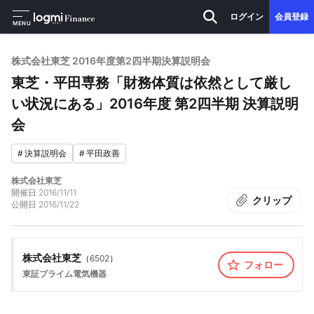
ログイン
会員登録
MENU
株式会社東芝 2016年度第2四半期決算説明会
東芝・平田専務「財務体質は依然として厳し
い状況にある」2016年度 第2四半期 決算説明
会
#
決算説明会
#
平田政善
株式会社東芝
開催日
2016/11/11
クリップ
公開日
2016/11/22
株式会社東芝
（
6502
）
フォロー
東証プライム
電気機器