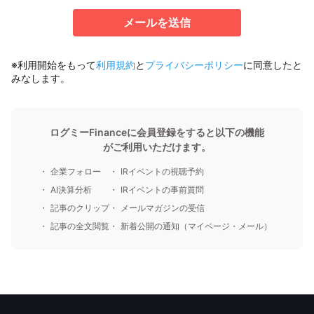
メールを送信
※利用開始をもって
利用規約
と
プライバシーポリシー
に同意したと
みなします。
ログミーFinanceに会員登録をすると以下の機能
がご利用いただけます。
企業フォロー
IRイベントの視聴予約
AI決算分析
IRイベントの事前質問
記事のクリップ
メールマガジンの受信
記事の全文閲覧
新着公開の通知（マイページ・メール）