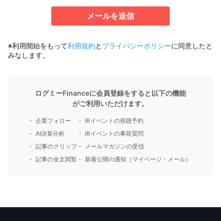
メールを送信
※利用開始をもって
利用規約
と
プライバシーポリシー
に同意したと
みなします。
ログミーFinanceに会員登録をすると以下の機能
がご利用いただけます。
企業フォロー
IRイベントの視聴予約
AI決算分析
IRイベントの事前質問
記事のクリップ
メールマガジンの受信
記事の全文閲覧
新着公開の通知（マイページ・メール）