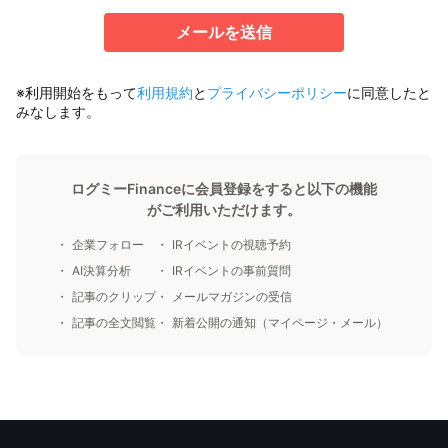
メールを送信
※利用開始をもって
利用規約
と
プライバシーポリシー
に同意したと
みなします。
ログミーFinanceに会員登録をすると以下の機能
がご利用いただけます。
企業フォロー
IRイベントの視聴予約
AI決算分析
IRイベントの事前質問
記事のクリップ
メールマガジンの受信
記事の全文閲覧
新着公開の通知（マイページ・メール）