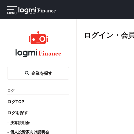
MENU
ログイン・会
企業を探す
ログ
ログTOP
ログを探す
決算説明会
個人投資家向け説明会