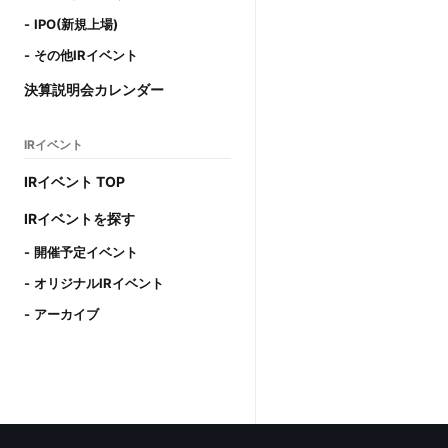
IPO(新規上場)
その他IRイベント
決算説明会カレンダー
IRイベント
IRイベント TOP
IRイベントを探す
開催予定イベント
オリジナルIRイベント
アーカイブ