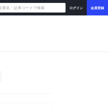
ログイン
会員登録