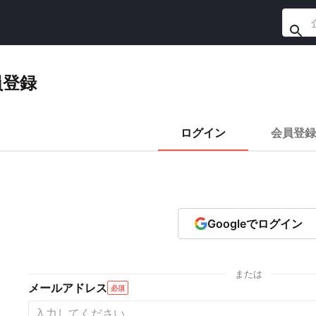
員登録
ログイン
会員登録
Googleでログイン
または
メールアドレス
必須