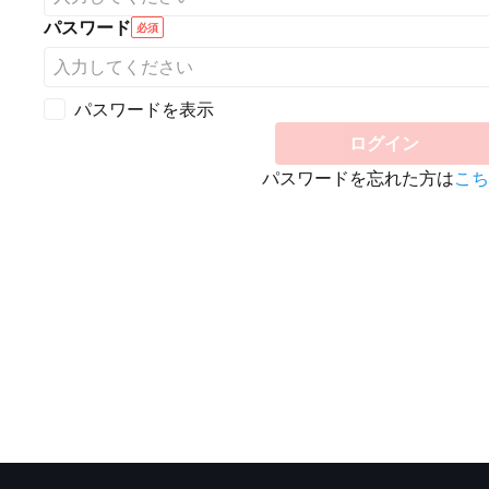
パスワード
必須
パスワードを表示
ログイン
パスワードを忘れた方は
こち