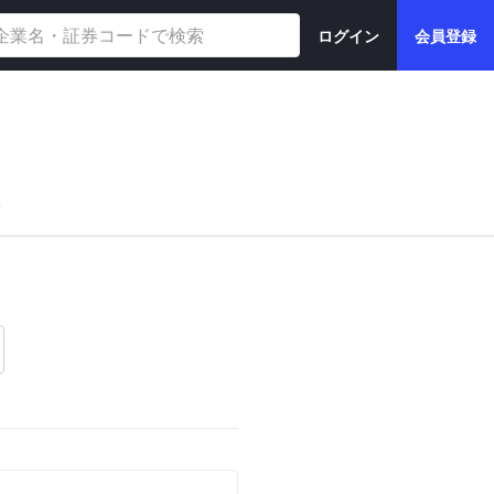
ログイン
会員登録