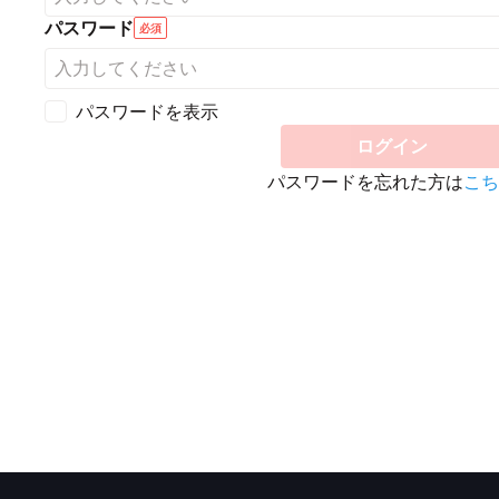
パスワード
必須
パスワードを表示
ログイン
パスワードを忘れた方は
こち