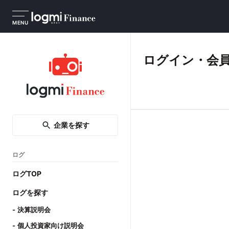
MENU
ログイン・会
企業を探す
ログ
ログTOP
ログを探す
決算説明会
個人投資家向け説明会