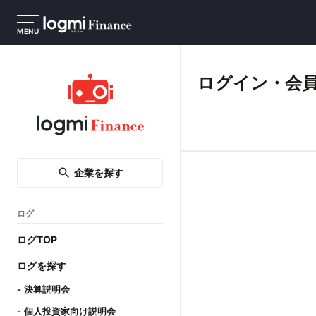
MENU
ログイン・会
企業を探す
ログ
ログTOP
ログを探す
決算説明会
個人投資家向け説明会