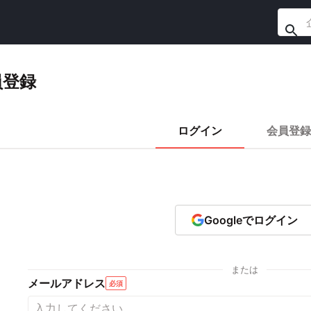
員登録
ログイン
会員登録
Googleでログイン
または
メールアドレス
必須