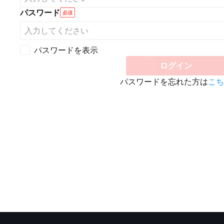
パスワード
必須
パスワードを表示
ログイン
パスワードを忘れた方は
こち