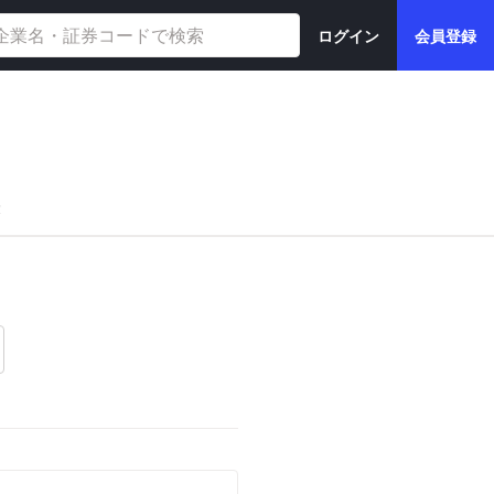
ログイン
会員登録