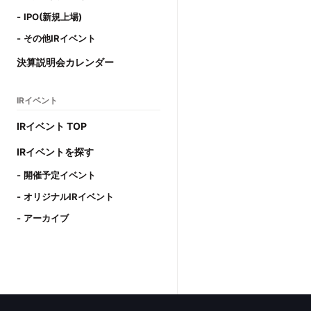
IPO(新規上場)
その他IRイベント
決算説明会カレンダー
IRイベント
IRイベント TOP
IRイベントを探す
開催予定イベント
オリジナルIRイベント
アーカイブ