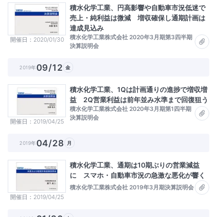
積水化学工業、円高影響や自動車市況低迷で
売上・純利益は微減 増収確保し通期計画は
達成見込み
積水化学工業株式会社 2020年3月期第3四半期
開催日
2020/01/30
決算説明会
09/12
2019年
金
積水化学工業、1Qは計画通りの進捗で増収増
益 2Q営業利益は前年並み水準まで回復狙う
積水化学工業株式会社 2020年3月期第1四半期
決算説明会
開催日
2019/04/25
04/28
2019年
月
積水化学工業、通期は10期ぶりの営業減益
に スマホ・自動車市況の急激な悪化が響く
積水化学工業株式会社 2019年3月期決算説明会
開催日
2019/04/25