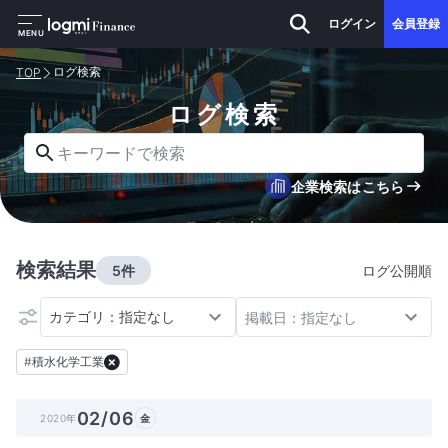
ログイン
会員登録
MENU
ログ検索
TOP
ログ検索
キーワードで検索
企業検索はこちら
検索結果
5件
ログ公開順
カテゴリ：指定なし
掲載日：指定なし
#
積水化学工業
02/06
2020年
金