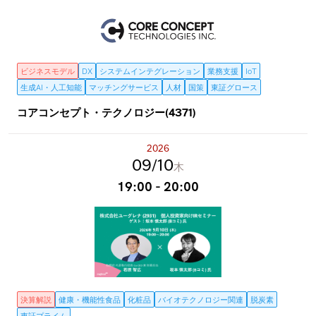
ビジネスモデル
DX
システムインテグレーション
業務支援
IoT
生成AI・人工知能
マッチングサービス
人材
国策
東証グロース
コアコンセプト・テクノロジー(4371)
2026
09
10
木
19:00 - 20:00
決算解説
健康・機能性食品
化粧品
バイオテクノロジー関連
脱炭素