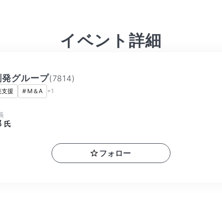
イベント詳細
創発グループ
(
7814
)
売支援
#
M＆A
+
1
長
郎
氏
フォロー