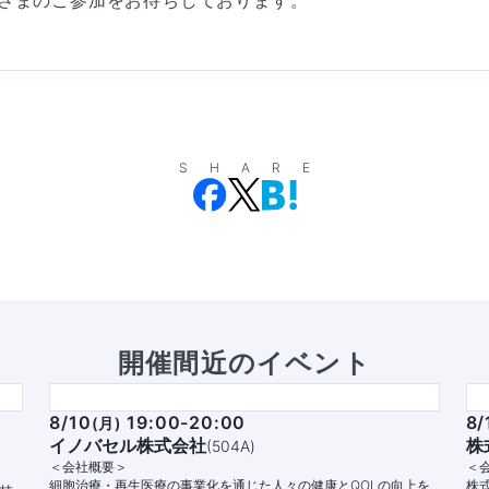
さまのご参加をお待ちしております。
SHARE
開催間近のイベント
8/10
19:00-20:00
8/
(
月
)
イノバセル株式会社
株
(
504A
)
＜会社概要＞
＜
細胞治療・再生医療の事業化を通じた人々の健康とQOLの向上を
株