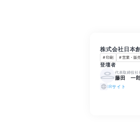
株式会社日本
#
印刷
#
営業・販
登壇者
代表取締役社
藤田 一
IRサイト