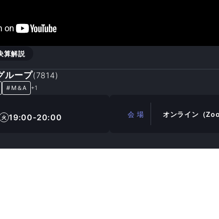
決算解説
グループ
(
7814
)
#
M＆A
+
1
会 場
オンライン（Zo
19:00-20:00
火