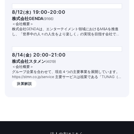
8/12
19:00-20:00
(
水
)
株式会社GENDA
(
9166
)
＜会社概要＞
株式会社GENDAは、エンターテイメント領域におけるM&Aを推進
し、「世界中の人々の人生をより楽しく」の実現を目指す会社で
す。
8/14
20:00-21:00
(
金
)
株式会社スタメン
(
4019
)
＜会社概要＞
グループ企業を合わせて、現在４つの主要事業を展開しています。
https://stmn.co.jp/service 主要サービスは祖業である「TUNAG（ツ
ナグ）」という組織エンゲージメントを高めるITサービスです。
決算解説
1,400社以上の企業様でご活用いただいており、従業員の定着率向上
や情報共有の促進、業務DX化の実現を支援しております。
法人の方はこちら