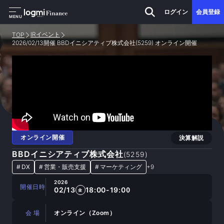
ログイン
会員登録
MENU
IRイベント
TOP
2026/02/13開催 BBDイニシアティブ株式会社(5259) オンライン開催
オンライン開催
決算解説
BBDイニシアティブ株式会社
(
5259
)
#
DX
#
営業・販売支援
#
マーケティング
+
9
2026
開催日時
02/13
18:00-19:00
金
会 場
オンライン（Zoom）