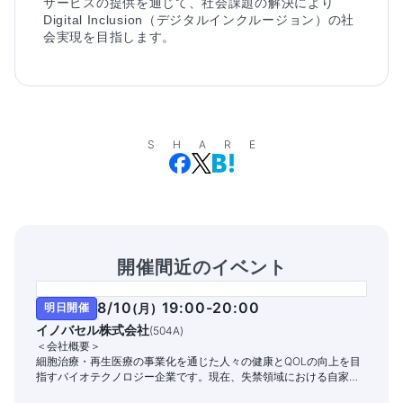
サービスの提供を通じて、社会課題の解決により
Digital Inclusion（デジタルインクルージョン）の社
会実現を目指します。
SHARE
開催間近のイベント
8/10
19:00-20:00
明日開催
(
月
)
イノバセル株式会社
(
504A
)
＜会社概要＞
細胞治療・再生医療の事業化を通じた人々の健康とQOLの向上を目
指すバイオテクノロジー企業です。現在、失禁領域における自家細
胞治療パイプラインの開発と商業化に注力しています。