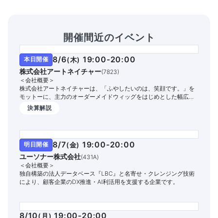
開催間近のイベント
8/6
19:00-20:00
本日開催
(
木
)
株式会社アートネイチャー
(
7823
)
＜会社概要＞
株式会社アートネイチャーは、「ふやしたいのは、笑顔です。」を
モットーに、主力のオーダーメイドウィッグをはじめとした幅広い
商品・サービスを提供する国内シェアNo.1の総合毛髪企業です。
決算解説
8/7
19:00-20:00
明日開催
(
金
)
ユーソナー株式会社
(
431A
)
＜会社概要＞
独自構築の法人データベース『LBC』と名寄せ・クレンジング技術
により、顧客企業のDX推進・AI利活用を支援する企業です。
8/10
19:00-20:00
(
月
)