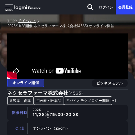
ログイン
会員登録
MENU
IRイベント
TOP
2025/11/28開催 ネクセラファーマ株式会社(4565) オンライン開催
オンライン開催
ビジネスモデル
ネクセラファーマ株式会社
(
4565
)
#
製薬・創薬
#
医療・医薬品
#
バイオテクノロジー関連
+
1
2025
開催日時
11/28
19:00-20:30
金
会 場
オンライン（Zoom）