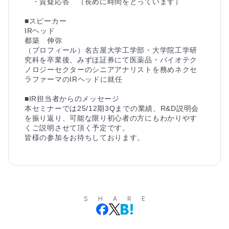
　・質疑応答　（長めに時間をとっています）

■スピーカー

IRヘッド　

都築　伸弥

（プロフィール）名古屋大学工学部・大学院工学研
究科を卒業後、みずほ証券にて医薬品・バイオテク
ノロジーセクターのシニアアナリストを務めネクセ
ラファーマのIRヘッドに就任

■IR担当者からのメッセージ

本セミナーでは25/12期3Qまでの業績、R&D説明会
を振り返り、可能な限り初心者の方にもわかりやす
くご説明させて頂く予定です。

皆様の参加をお待ちしております。
SHARE