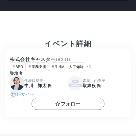
イベント詳細
株式会社キャスター
(
9331
)
#
BPO
#
業務支援
#
生成AI・人工知能
+
3
登壇者
代表取締役
森岡 由布子
中川 祥太
取締役
氏
氏
IRサイト
フォロー