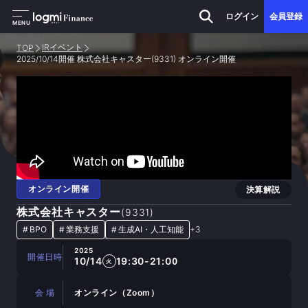
ログイン
会員登録
MENU
IRイベント
TOP
2025/10/14開催 株式会社キャスター(9331) オンライン開催
オンライン開催
決算解説
株式会社キャスター
(
9331
)
#
BPO
#
業務支援
#
生成AI・人工知能
+
3
2025
開催日時
10/14
19:30-21:00
火
会 場
オンライン（Zoom）