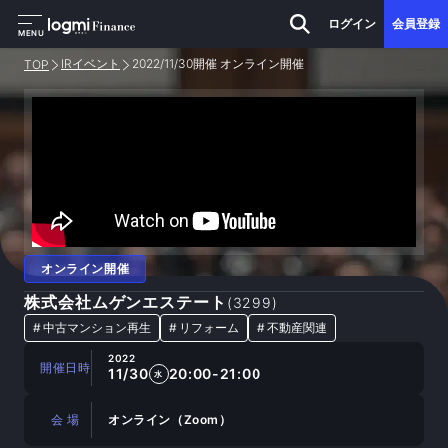
ログイン
会員登録
MENU
IRイベント
2022/11/30開催 オンライン開催
TOP
オンライン開催
株式会社ムゲンエステート
(
3299
)
#
中古マンション再生
#
リフォーム
#
不動産関連
2022
開催日時
11/30
20:00-21:00
水
会 場
オンライン（Zoom）