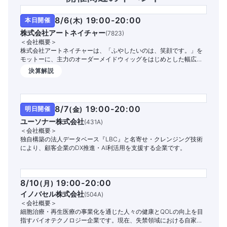
8/6
19:00-20:00
本日開催
(
木
)
株式会社アートネイチャー
(
7823
)
＜会社概要＞
株式会社アートネイチャーは、「ふやしたいのは、笑顔です。」を
モットーに、主力のオーダーメイドウィッグをはじめとした幅広い
商品・サービスを提供する国内シェアNo.1の総合毛髪企業です。
決算解説
8/7
19:00-20:00
明日開催
(
金
)
ユーソナー株式会社
(
431A
)
＜会社概要＞
独自構築の法人データベース『LBC』と名寄せ・クレンジング技術
により、顧客企業のDX推進・AI利活用を支援する企業です。
8/10
19:00-20:00
(
月
)
イノバセル株式会社
(
504A
)
＜会社概要＞
細胞治療・再生医療の事業化を通じた人々の健康とQOLの向上を目
指すバイオテクノロジー企業です。現在、失禁領域における自家細