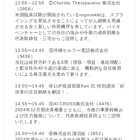
12:00～12:50　②Chordia Therapeutics 株式会社
（190A）

米国臨床試験が開始されているrogocekibは、スプラ
イシングを変化させることによってがん細胞を死滅
させる全く新しい作用機序を有しています。バイオ
ベンチャーとしての当社の強みや今後の成長戦略を
代表取締役・三宅からご説明します。

12:55〜13:45　③沖縄セルラー電話株式会社
（9436）

当社は経営方針である3増（増収・増益・連続増配）
と配当性向40％超の達成に加え、機動的な自社株買
いによる株主還元を進めて参ります。

13:55〜14:45　④1UP投資部屋Ken 氏 特別講演「好
決算の注目銘柄を解説！」

14:55〜15:45　⑤AI CROSS株式会社（4476）

2024年12月期決算概要とともに、今後の事業戦略お
よび注力施策について、代表取締役原田よりご説明
いたします。

15:50〜16:40　⑥株式会社淺沼組（1852）

2024年度からスタートさせた中期３ヵ年計画を中心