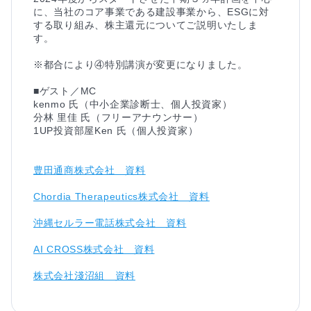
に、当社のコア事業である建設事業から、ESGに対
する取り組み、株主還元についてご説明いたしま
す。

※都合により④特別講演が変更になりました。

■ゲスト／MC

kenmo 氏（中小企業診断士、個人投資家）

分林 里佳 氏（フリーアナウンサー）

1UP投資部屋Ken 氏（個人投資家）

豊田通商株式会社　資料
Chordia Therapeutics株式会社　資料
沖縄セルラー電話株式会社　資料
AI CROSS株式会社　資料
株式会社淺沼組　資料