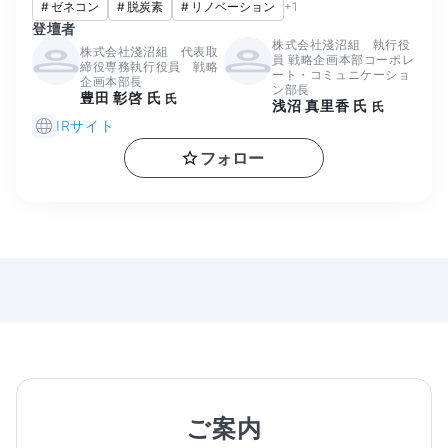
#
ゼネコン
#
脱炭素
#
リノベーション
+
1
登壇者
株式会社淺沼組 執行役
株式会社淺沼組 代表取
員 戦略企画本部コーポレ
締役専務執行役員 戦略
ート・コミュニケーショ
企画本部長
ン部長
豊田 彰啓 氏
氏
浅沼 真里香 氏
氏
IRサイト
フォロー
ご案内