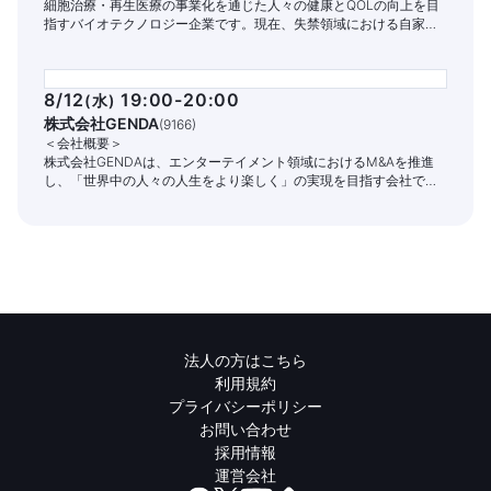
細胞治療・再生医療の事業化を通じた人々の健康とQOLの向上を目
指すバイオテクノロジー企業です。現在、失禁領域における自家細
胞治療パイプラインの開発と商業化に注力しています。
8/12
19:00-20:00
(
水
)
株式会社GENDA
(
9166
)
＜会社概要＞
株式会社GENDAは、エンターテイメント領域におけるM&Aを推進
し、「世界中の人々の人生をより楽しく」の実現を目指す会社で
す。
法人の方はこちら
利用規約
プライバシーポリシー
お問い合わせ
採用情報
運営会社