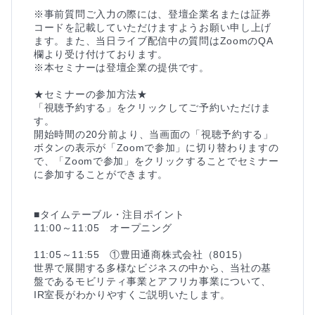
※事前質問ご入力の際には、登壇企業名または証券
コードを記載していただけますようお願い申し上げ
ます。また、当日ライブ配信中の質問はZoomのQA
欄より受け付けております。

※本セミナーは登壇企業の提供です。

★セミナーの参加方法★

「視聴予約する」をクリックしてご予約いただけま
す。

開始時間の20分前より、当画面の「視聴予約する」
ボタンの表示が「Zoomで参加」に切り替わりますの
で、「Zoomで参加」をクリックすることでセミナー
に参加することができます。

■タイムテーブル・注目ポイント

11:00～11:05　オープニング

11:05～11:55　①豊田通商株式会社（8015）

世界で展開する多様なビジネスの中から、当社の基
盤であるモビリティ事業とアフリカ事業について、
IR室長がわかりやすくご説明いたします。
