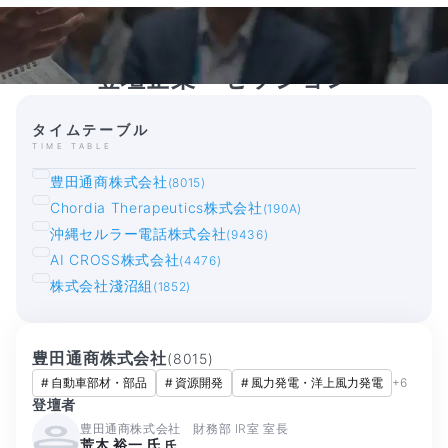
登壇企業・セッション
タイムテーブル
TIME TABLE
豊田通商株式会社
(8015)
Chordia Therapeutics株式会社
(190A)
沖縄セルラー電話株式会社
(9436)
AI CROSS株式会社
(4476)
株式会社淺沼組
(1852)
豊田通商株式会社
(
8015
)
#
自動車部材・部品
#
資源開発
#
風力発電・洋上風力発電
+
6
登壇者
豊田通商株式会社 財務部 IR室 室長
荒木 裕一 氏
氏