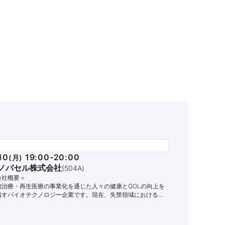
10
19:00-20:00
(
月
)
ノバセル株式会社
(
504A
)
会社概要＞
胞治療・再生医療の事業化を通じた人々の健康とQOLの向上を
指すバイオテクノロジー企業です。現在、失禁領域における自
細胞治療パイプラインの開発と商業化に注力しています。