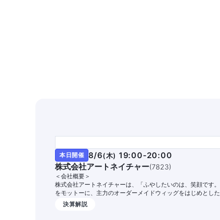
8/6
19:00-20:00
本日開催
(
木
)
株式会社アートネイチャー
(
7823
)
＜会社概要＞
株式会社アートネイチャーは、「ふやしたいのは、笑顔です。
をモットーに、主力のオーダーメイドウィッグをはじめとした
広い商品・サービスを提供する国内シェアNo.1の総合毛髪企業
決算解説
す。