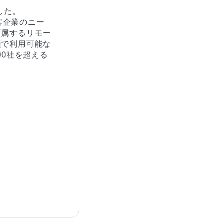
た。

客企業のニー
所属するリモー
額で利用可能な
00社を超える