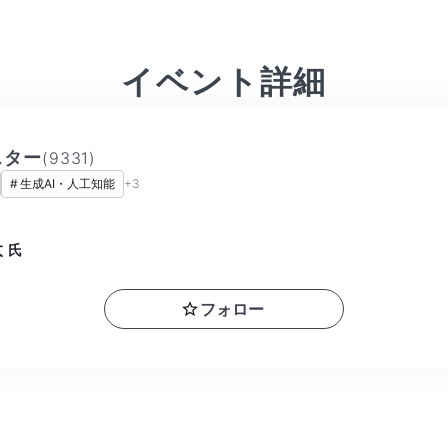
イベント詳細
スター
(
9331
)
#
生成AI・人工知能
+
3
太
氏
フォロー