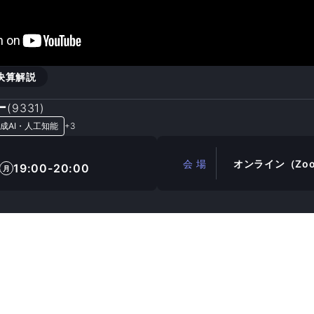
決算解説
ー
(
9331
)
成AI・人工知能
+
3
会 場
オンライン（Zo
19:00-20:00
月