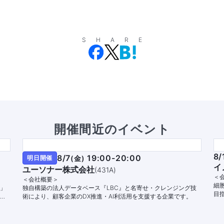
SHARE
開催間近のイベント
8/
8/7
19:00-20:00
明日開催
(
金
)
イ
ユーソナー株式会社
(
431A
)
＜
＜会社概要＞
細
」
独自構築の法人データベース『LBC』と名寄せ・クレンジング技
目
幅
術により、顧客企業のDX推進・AI利活用を支援する企業です。
家
で