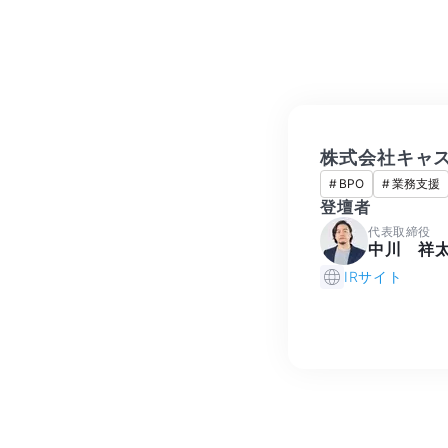
株式会社キャ
#
BPO
#
業務支援
登壇者
代表取締役
中川 祥
IRサイト