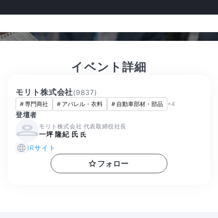
イベント詳細
モリト株式会社
(
9837
)
#
専門商社
#
アパレル・衣料
#
自動車部材・部品
+
4
登壇者
モリト株式会社 代表取締役社長
一坪 隆紀 氏
氏
IRサイト
フォロー