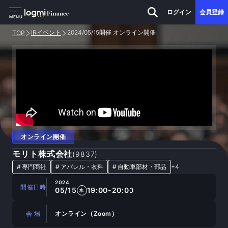
ログイン
会員登録
MENU
IRイベント
2024/05/15開催 オンライン開催
TOP
オンライン開催
モリト株式会社
(
9837
)
#
専門商社
#
アパレル・衣料
#
自動車部材・部品
+
4
2024
開催日時
05/15
19:00-20:00
水
会 場
オンライン（Zoom）