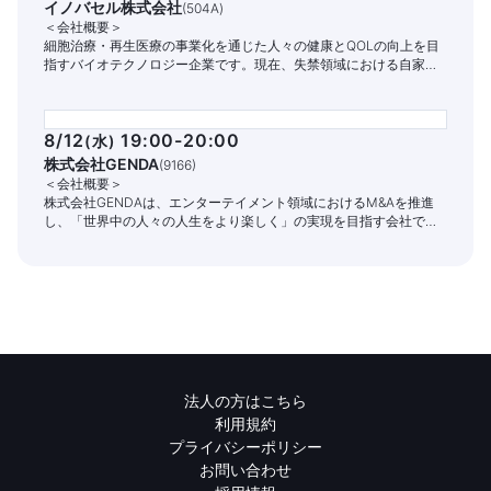
イノバセル株式会社
(
504A
)
＜会社概要＞
細胞治療・再生医療の事業化を通じた人々の健康とQOLの向上を目
指すバイオテクノロジー企業です。現在、失禁領域における自家細
胞治療パイプラインの開発と商業化に注力しています。
8/12
19:00-20:00
(
水
)
株式会社GENDA
(
9166
)
＜会社概要＞
株式会社GENDAは、エンターテイメント領域におけるM&Aを推進
し、「世界中の人々の人生をより楽しく」の実現を目指す会社で
す。
法人の方はこちら
利用規約
プライバシーポリシー
お問い合わせ