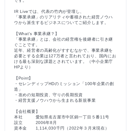
です。

IR Liveでは、代表の竹内が登壇し、

「事業承継」のリアリティや蓄積された経営ノウハ
ウから派生するビジネスについてご紹介します。

【What's 事業承継？】

「事業承継」とは、会社の経営権を後継者に引き継
ぐことです。

近年、経営者の高齢化がすすむなかで、事業承継を
必要とする企業は127万者と言われており、国内にお
ける最も深刻な課題とされています。（中小企業庁
HPより）

【Point】

・セレンディップHDのミッション「100年企業の創
造」

・攻めの短期投資、守りの長期投資

・経営支援ノウハウから生まれる新規事業

【会社概要】

本社　　　愛知県名古屋市中区錦一丁目５番11号

設立　　　2006年8月

資本金　　1,114,030千円（2022年３月末現在）
