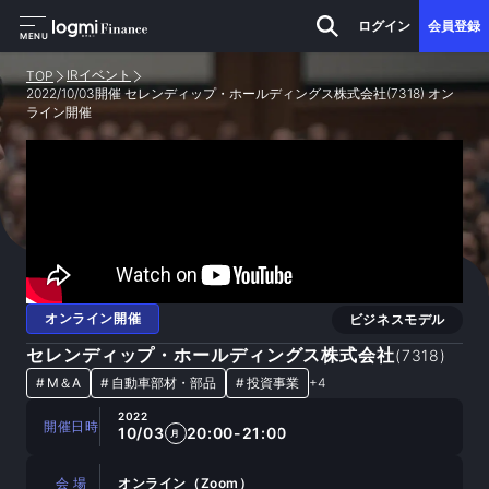
ログイン
会員登録
MENU
IRイベント
TOP
2022/10/03開催 セレンディップ・ホールディングス株式会社(7318) オン
ライン開催
オンライン開催
ビジネスモデル
セレンディップ・ホールディングス株式会社
(
7318
)
#
M＆A
#
自動車部材・部品
#
投資事業
+
4
2022
開催日時
10/03
20:00-21:00
月
会 場
オンライン（Zoom）