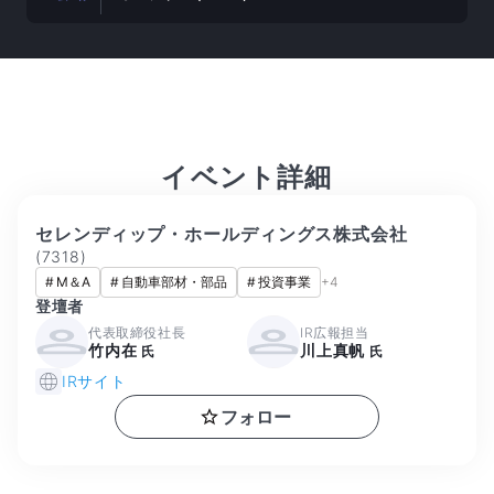
イベント詳細
セレンディップ・ホールディングス株式会社
(
7318
)
#
M＆A
#
自動車部材・部品
#
投資事業
+
4
登壇者
代表取締役社長
IR広報担当
竹内在
川上真帆
氏
氏
IRサイト
フォロー