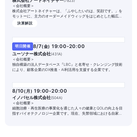
株式会社アートネイチャー
(
7823
)
＜会社概要＞
株式会社アートネイチャーは、「ふやしたいのは、笑顔です。」を
モットーに、主力のオーダーメイドウィッグをはじめとした幅広い
商品・サービスを提供する国内シェアNo.1の総合毛髪企業です。
決算解説
8/7
19:00-20:00
明日開催
(
金
)
ユーソナー株式会社
(
431A
)
＜会社概要＞
独自構築の法人データベース『LBC』と名寄せ・クレンジング技術
により、顧客企業のDX推進・AI利活用を支援する企業です。
8/10
19:00-20:00
(
月
)
イノバセル株式会社
(
504A
)
＜会社概要＞
細胞治療・再生医療の事業化を通じた人々の健康とQOLの向上を目
指すバイオテクノロジー企業です。現在、失禁領域における自家細
胞治療パイプラインの開発と商業化に注力しています。