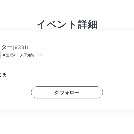
イベント詳細
スター
(
9331
)
#
生成AI・人工知能
+
3
太
氏
フォロー