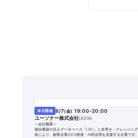
8/7
19:00-20:00
本日開催
(
金
)
ユーソナー株式会社
(
431A
)
＜会社概要＞
独自構築の法人データベース『LBC』と名寄せ・クレンジン
術により、顧客企業のDX推進・AI利活用を支援する企業です