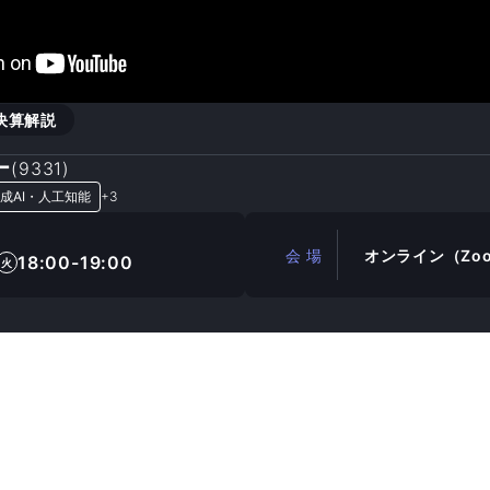
決算解説
ー
(
9331
)
成AI・人工知能
+
3
会 場
オンライン（Zo
18:00-19:00
火