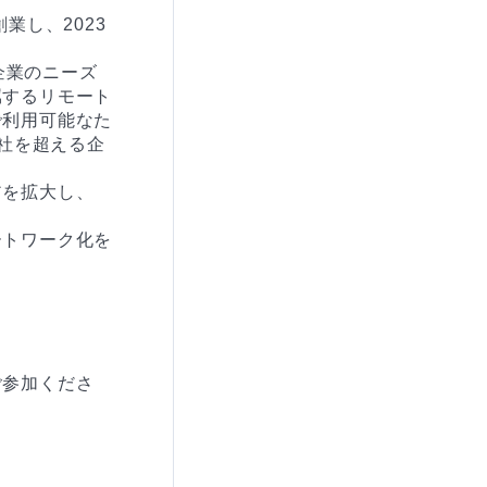
業し、2023
企業のニーズ
属するリモート
で利用可能なた
0社を超える企
アを拡大し、
ートワーク化を
ご参加くださ