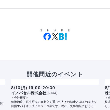
SHARE
開催間近のイベント
8/10
19:00-20:00
8/
(
月
)
イノバセル株式会社
株
(
504A
)
＜会社概要＞
＜
細胞治療・再生医療の事業化を通じた人々の健康とQOLの向上を
株
グ技
目指すバイオテクノロジー企業です。現在、失禁領域における自
し
。