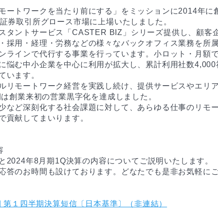
モートワークを当たり前にする」をミッションに2014年に創
京証券取引所グロース市場に上場いたしました。

スタントサービス「CASTER BIZ」シリーズ提供し、顧客
・採用・経理・労務などの様々なバックオフィス業務を所
ンラインで代行する事業を行っています。小ロット・月額
に悩む中小企業を中心に利用が拡大し、累計利用社数4,00
ています。

ルリモートワーク経営を実践し続け、提供サービスやエリ
月期は創業来初の営業黒字化を達成しました。

少など深刻化する社会課題に対して、あらゆる仕事のリモ
で貢献してまいります。



と2024年8月期1Q決算の内容についてご説明いたします。

応答のお時間も設けております。どなたでも是非お気軽に
月期 第１四半期決算短信〔日本基準〕（非連結）