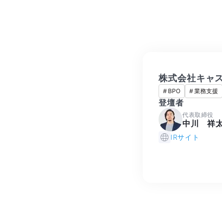
株式会社キャ
#
BPO
#
業務支援
登壇者
代表取締役
中川 祥
IRサイト