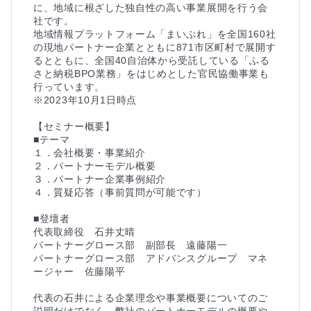
に、地域に根ざした独自性の高い事業展開を行う会
社です。

地域情報プラットフォーム「まいぷれ」を全国160社
の現地パートナー企業とともに871市区町村で展開す
るとともに、全国40自治体から受託している「ふる
さと納税BPO業務」をはじめとした官民協働事業も
行っています。

※2023年10月1日時点

【セミナー概要】

■テーマ

１．会社概要・事業紹介

２．パートナーモデル概要

３．パートナー企業事例紹介

４．質疑応答（事前質問が可能です）

■登壇者

代表取締役　石井丈晴

パートナーグロース部　副部長　遠藤陽一

パートナーグロース部　アドバンスグループ　マネ
ージャー　佐藤陽平

代表の石井による企業理念や事業概要についてのご
説明だけでなく、弊社のパートナーモデルの概要や