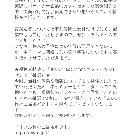
実際にパートナー企業の方をお招きした実例紹介ま
で、文面だけではお伝えできない想いやリアルな情
報をお話いたします。

質疑応答については事前質問の受付だけでなく、配
信中もお受けいたしますので、ぜひリアルタイムで
ご参加ください。

※なお、将来の予測について等は開示できないほ
か、本テーマに関連しない質問事項についても回答
を控えさせていただきます。

★視聴者特典：『まいぷれのご当地ギフト』をプレ
ゼント（抽選）★

今回、当社の事業や顧客についてより具体的に知っ
ていただくため、本セミナーをリアルタイムでご視
聴いただき、視聴後のアンケートにご回答いただい
た方から抽選で3名に、当社が販売している『まいぷ
れのご当地ギフト』を無料でプレゼントいたしま
す。

詳細はセミナー内でご案内いたします。

『まいぷれのご当地ギフト』

https://mypl.gift/
