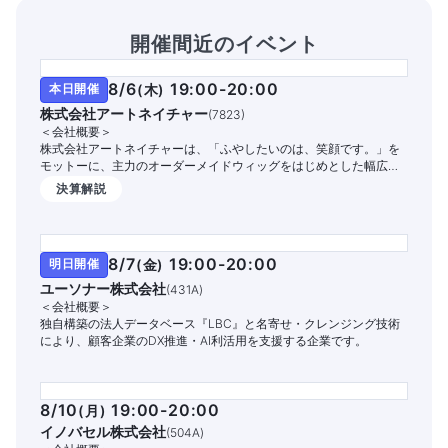
開催間近のイベント
8/6
19:00-20:00
本日開催
(
木
)
株式会社アートネイチャー
(
7823
)
＜会社概要＞
株式会社アートネイチャーは、「ふやしたいのは、笑顔です。」を
モットーに、主力のオーダーメイドウィッグをはじめとした幅広い
商品・サービスを提供する国内シェアNo.1の総合毛髪企業です。
決算解説
8/7
19:00-20:00
明日開催
(
金
)
ユーソナー株式会社
(
431A
)
＜会社概要＞
独自構築の法人データベース『LBC』と名寄せ・クレンジング技術
により、顧客企業のDX推進・AI利活用を支援する企業です。
8/10
19:00-20:00
(
月
)
イノバセル株式会社
(
504A
)