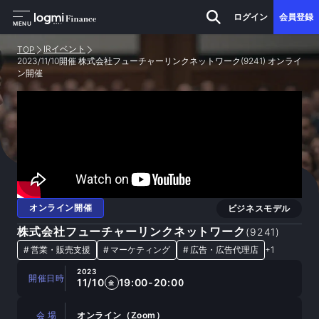
ログイン
会員登録
MENU
IRイベント
TOP
2023/11/10開催 株式会社フューチャーリンクネットワーク(9241) オンライ
ン開催
オンライン開催
ビジネスモデル
株式会社フューチャーリンクネットワーク
(
9241
)
#
営業・販売支援
#
マーケティング
#
広告・広告代理店
+
1
2023
開催日時
11/10
19:00-20:00
金
会 場
オンライン（Zoom）