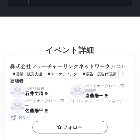
イベント詳細
株式会社フューチャーリンクネットワーク
(
9241
)
#
営業・販売支援
#
マーケティング
#
広告・広告代理店
+
1
登壇者
パートナーグロース部
代表取締役
副部長
石井丈晴
氏
遠藤陽一
氏
パートナーグロース部 アドバンスグループ マネージャ
ー
佐藤陽平
氏
IRサイト
フォロー