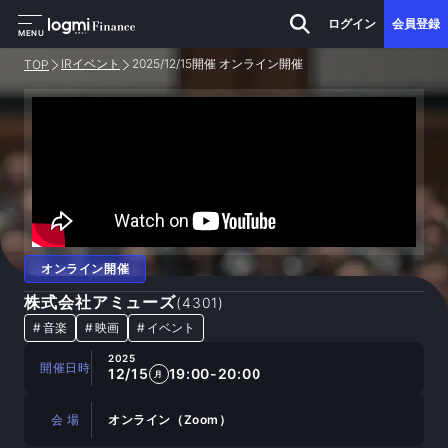
ログイン
会員登録
MENU
IRイベント
2025/12/15開催 オンライン開催
TOP
オンライン開催
株式会社アミューズ
(
4301
)
#
音楽
#
映画
#
イベント
2025
開催日時
12/15
19:00-20:00
月
会 場
オンライン（Zoom）