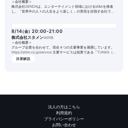
＜会社概要＞
株式会社GENDAは、エンターテイメント領域におけるM&Aを推進
し、「世界中の人々の人生をより楽しく」の実現を目指す会社で
す。
8/14
20:00-21:00
(
金
)
株式会社スタメン
(
4019
)
＜会社概要＞
グループ企業を合わせて、現在４つの主要事業を展開しています。
https://stmn.co.jp/service 主要サービスは祖業である「TUNAG（ツ
ナグ）」という組織エンゲージメントを高めるITサービスです。
決算解説
1,400社以上の企業様でご活用いただいており、従業員の定着率向上
や情報共有の促進、業務DX化の実現を支援しております。
法人の方はこちら
利用規約
プライバシーポリシー
お問い合わせ