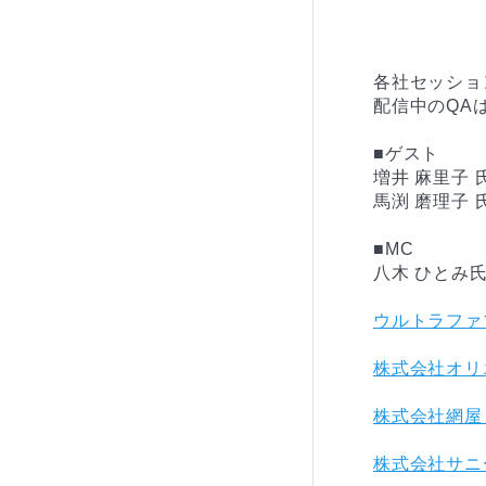
各社セッショ
配信中のQA
■ゲスト

増井 麻里子
馬渕 磨理子
■MC

ウルトラファ
株式会社オリ
株式会社網屋（
株式会社サニ