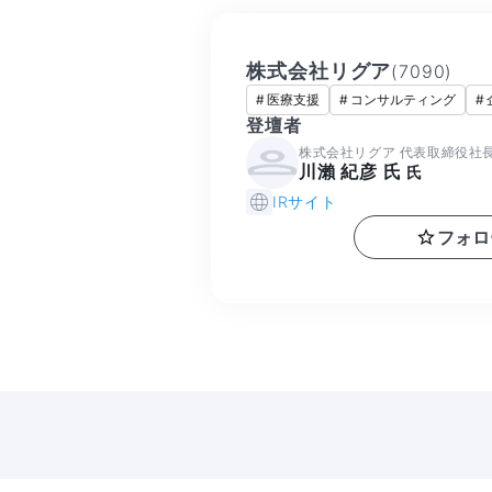
株式会社リグア
(
7090
)
#
医療支援
#
コンサルティング
#
登壇者
株式会社リグア 代表取締役社
川瀨 紀彦 氏
氏
IRサイト
フォロ