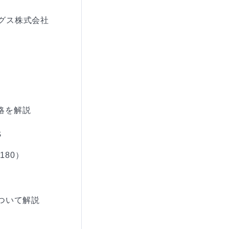
ングス株式会社
を解説



80）

ついて解説
