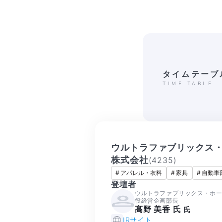
タイムテーブ
TIME TABLE
ウルトラファブリックス
株式会社
(
4235
)
#
アパレル・衣料
#
家具
#
自動車
登壇者
ウルトラファブリックス・ホ
役経営企画部長
髙野 美香 氏
氏
IRサイト