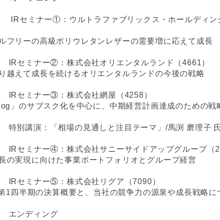
2:00　 IRセミナー①：ウルトラファブリックス・ホールディ
ルフリーの高級ポリウレタンレザーの需要増に応えて成長

2:55　IRセミナー②：株式会社オリエンタルランド（4661）

り越えて成長を続けるオリエンタルランドの今後の戦略

:50　IRセミナー③：株式会社網屋（4258）

Log」のサブスク化を中心に、中期経営計画達成のための戦略
4:35　特別講演：「相場の見通しと注目テーマ」/馬渕 磨理子 氏
5:30　IRセミナー④：株式会社サニーサイドアップグループ（21
長の実現に向けた事業ポートフォリオとグループ経営

:30　IRセミナー⑤：株式会社リグア（7090）

月期第1四半期の決算概要と、当社の競争力の源泉や成長戦略に
:30　エンディング
