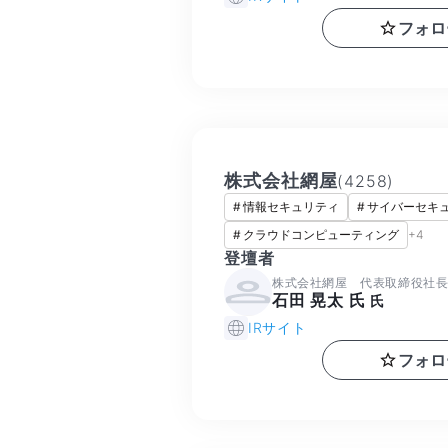
フォロ
株式会社網屋
(
4258
)
#
情報セキュリティ
#
サイバーセキ
#
クラウドコンピューティング
+
4
登壇者
株式会社網屋 代表取締役社
石田 晃太 氏
氏
IRサイト
フォロ