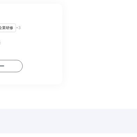
企業研修
+
3
長
ー