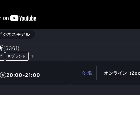
ビジネスモデル
所
(
6361
)
プ
#
プラント
+
11
会 場
オンライン（Zo
20:00-21:00
水