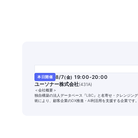
8/7
19:00-20:00
本日開催
(
金
)
ユーソナー株式会社
(
431A
)
＜会社概要＞
独自構築の法人データベース『LBC』と名寄せ・クレンジン
術により、顧客企業のDX推進・AI利活用を支援する企業です