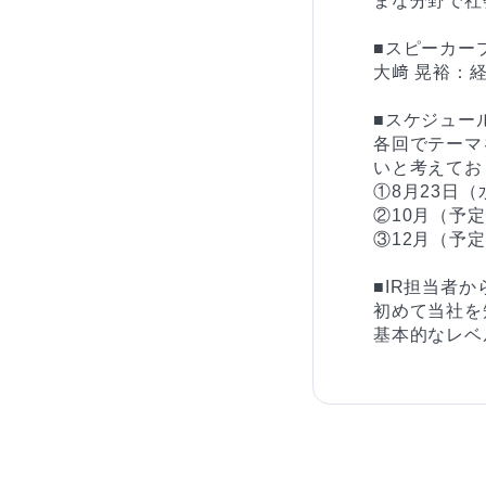
まな分野で社
■スピーカー
大﨑 晃裕：
■スケジュー
各回でテーマ
いと考えてお
①8月23日（
②10月（予定
③12月（予定
■IR担当者か
初めて当社を