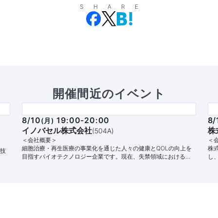
SHARE
開催間近のイベント
8/10
19:00-20:00
8/
(
月
)
イノバセル株式会社
株
(
504A
)
＜会社概要＞
＜
細胞治療・再生医療の事業化を通じた人々の健康とQOLの向上を
株
グ技
目指すバイオテクノロジー企業です。現在、失禁領域における自
し
。
家細胞治療パイプラインの開発と商業化に注力しています。
す