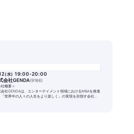
12
19:00-20:00
(
水
)
式会社GENDA
(
9166
)
会社概要＞
式会社GENDAは、エンターテイメント領域におけるM&Aを推進
、「世界中の人々の人生をより楽しく」の実現を目指す会社で
。