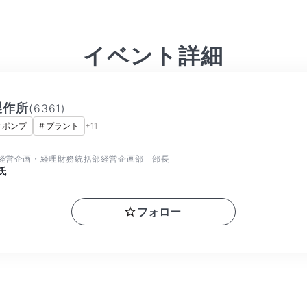
イベント詳細
製作所
(
6361
)
#
ポンプ
#
プラント
+
11
経営企画・経理財務統括部経営企画部 部長
氏
フォロー