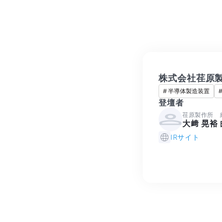
株式会社荏原
#
半導体製造装置
登壇者
荏原製作所 
大﨑 晃裕
IRサイト