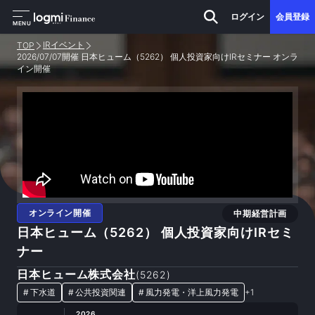
ログイン
会員登録
MENU
IRイベント
TOP
2026/07/07開催 日本ヒューム（5262） 個人投資家向けIRセミナー オンラ
イン開催
オンライン開催
中期経営計画
日本ヒューム（5262） 個人投資家向けIRセミ
ナー
日本ヒューム株式会社
(
5262
)
#
下水道
#
公共投資関連
#
風力発電・洋上風力発電
+
1
2026