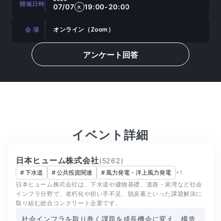
開催日時
07/07
19:00-20:00
火
会 場
オンライン（Zoom）
アンケート回答
イベント詳細
日本ヒューム株式会社
(
5262
)
#
下水道
#
公共投資関連
#
風力発電・洋上風力発電
+
1
日本ヒューム株式会社は、下水道や建物基礎、道路・港湾など社会
インフラ分野で、老朽化や担い手不足、脱炭素といった課題解決に
取り組む総合コンクリート企業です。
社会インフラを取り巻く課題を成長機会に変え、構造