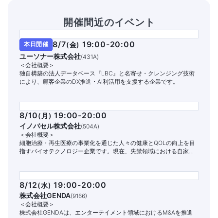
開催間近のイベント
8/7
19:00-20:00
本日開催
(
金
)
ユーソナー株式会社
(
431A
)
＜会社概要＞
独自構築の法人データベース『LBC』と名寄せ・クレンジング技術
により、顧客企業のDX推進・AI利活用を支援する企業です。
8/10
19:00-20:00
(
月
)
イノバセル株式会社
(
504A
)
＜会社概要＞
細胞治療・再生医療の事業化を通じた人々の健康とQOLの向上を目
指すバイオテクノロジー企業です。現在、失禁領域における自家細
胞治療パイプラインの開発と商業化に注力しています。
8/12
19:00-20:00
(
水
)
株式会社GENDA
(
9166
)
＜会社概要＞
株式会社GENDAは、エンターテイメント領域におけるM&Aを推進