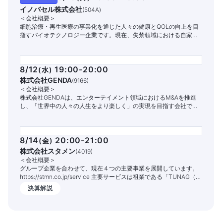
イノバセル株式会社
(
504A
)
＜会社概要＞
細胞治療・再生医療の事業化を通じた人々の健康とQOLの向上を目
指すバイオテクノロジー企業です。現在、失禁領域における自家細
胞治療パイプラインの開発と商業化に注力しています。
8/12
19:00-20:00
(
水
)
株式会社GENDA
(
9166
)
＜会社概要＞
株式会社GENDAは、エンターテイメント領域におけるM&Aを推進
し、「世界中の人々の人生をより楽しく」の実現を目指す会社で
す。
8/14
20:00-21:00
(
金
)
株式会社スタメン
(
4019
)
＜会社概要＞
グループ企業を合わせて、現在４つの主要事業を展開しています。
https://stmn.co.jp/service 主要サービスは祖業である「TUNAG（ツ
ナグ）」という組織エンゲージメントを高めるITサービスです。
決算解説
1,400社以上の企業様でご活用いただいており、従業員の定着率向上
や情報共有の促進、業務DX化の実現を支援しております。