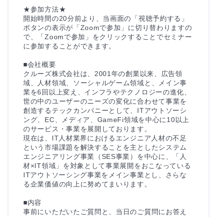
★参加方法★

開始時間の20分前より、当画面の「視聴予約する」
ボタンの表示が「Zoomで参加」に切り替わりますの
で、「Zoomで参加」をクリックすることでセミナー
に参加することができます。

■会社概要

クルーズ株式会社は、2001年の創業以来、広告領
域、人材領域、ソーシャルゲーム領域と、メイン事
業を6回以上変え、インフラやテクノロジーの進化、
世の中のユーザーのニーズの変化に合わせて事業を
創造するテックカンパニーとして、ITアウトソーシ
ング、EC、メディア、GameFi領域を中心に10以上
のサービス・事業を展開しております。

現在は、IT人材業界におけるエンジニア人材の不足
という市場課題を解決することを主としたシステム
エンジニアリング事業（SES事業）を中心に、「人
材×IT領域」を対象として事業展開をおこなっている
ITアウトソーシング事業をメイン事業とし、さらな
る企業価値の向上に努めてまいります。

■内容

事前にいただいたご質問と、当日のご質問にお答え