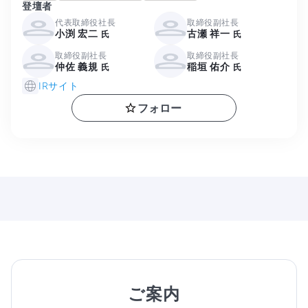
登壇者
代表取締役社長
取締役副社長
小渕 宏二
古瀬 祥一
氏
氏
取締役副社長
取締役副社長
仲佐 義規
稲垣 佑介
氏
氏
IRサイト
フォロー
ご案内