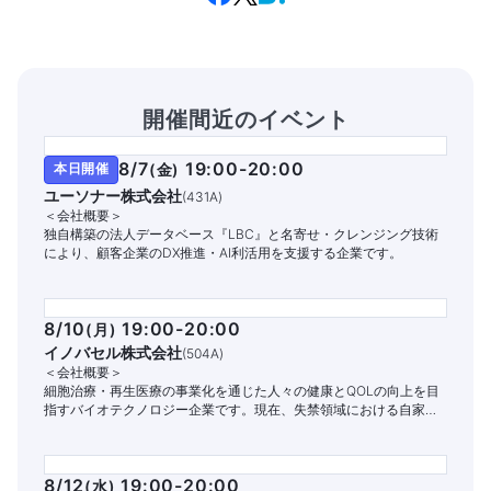
開催間近のイベント
8/7
19:00-20:00
本日開催
(
金
)
ユーソナー株式会社
(
431A
)
＜会社概要＞
独自構築の法人データベース『LBC』と名寄せ・クレンジング技術
により、顧客企業のDX推進・AI利活用を支援する企業です。
8/10
19:00-20:00
(
月
)
イノバセル株式会社
(
504A
)
＜会社概要＞
細胞治療・再生医療の事業化を通じた人々の健康とQOLの向上を目
指すバイオテクノロジー企業です。現在、失禁領域における自家細
胞治療パイプラインの開発と商業化に注力しています。
8/12
19:00-20:00
(
水
)