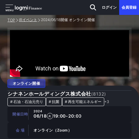
ログイン
会員登録
MENU
IRイベント
2024/06/18開催 オンライン開催
TOP
オンライン開催
シナネンホールディングス株式会社
(
8132
)
#
石油・石油元売り
#
抗菌
#
再生可能エネルギー
+
3
2024
開催日時
06/18
19:00-20:00
火
会 場
オンライン（Zoom）