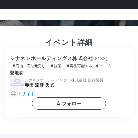
イベント詳細
シナネンホールディングス株式会社
(
8132
)
#
石油・石油元売り
#
抗菌
#
再生可能エネルギー
+
3
登壇者
シナネンホールディングス株式会社 執行役員
寺田 達彦 氏
氏
IRサイト
フォロー